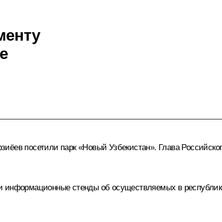
менту
е
рзиёев
посетили парк «Новый Узбекистан». Глава Российског
 информационные стенды об осуществляемых в республике 