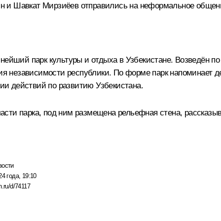
н и Шавкат Мирзиёев отправились на неформальное общен
пнейший парк культуры и отдыха в Узбекистане. Возведён п
ия независимости республики. По форме парк напоминает дер
и действий по развитию Узбекистана.
асти парка, под ним размещена рельефная стена, рассказы
вости
24 года, 19:10
n.ru/d/74117