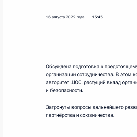
Показа
16 августа 2022 года
15:45
Телефонный разговор с Президент
Мирзиёевым
26 апреля 2023 года, 13:15
Обсуждена подготовка к предстоящем
организации сотрудничества
. В этом 
Телефонный разговор с Президент
авторитет ШОС, растущий вклад орган
Мирзиёевым
и безопасности.
11 апреля 2023 года, 14:50
Затронуты вопросы дальнейшего разви
партнёрства и союзничества.
Телефонный разговор с Президент
Мирзиёевым