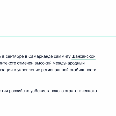
ть следующие материалы
ом Узбекистана Шавкатом
у в сентябре в Самарканде саммиту
Шанхайской
контексте отмечен высокий международный
ом Узбекистана Шавкатом
изации в укрепление региональной стабильности
тия российско-узбекистанского стратегического
ом Узбекистана Шавкатом