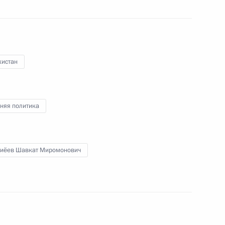
ом Узбекистана Шавкатом
кистан
няя политика
ом Узбекистана Шавкатом
иёев Шавкат Миромонович