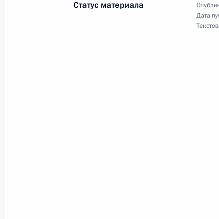
27 декабря 2022 года, 11:40
Статус материала
Опублик
Дата пу
Текстов
Телефонный разговор с Президент
Мирзиёевым
30 ноября 2022 года, 15:10
Саммит Россия – Центральная Азия
14 октября 2022 года, 15:15
Телефонный разговор с Президент
Мирзиёевым
17 сентября 2022 года, 19:10