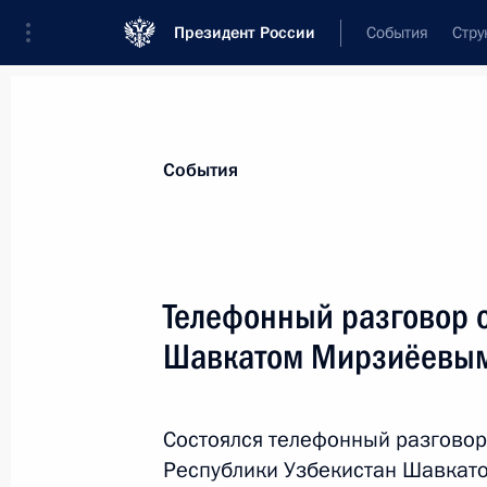
Президент России
События
Стру
Материалы по выбранной персоне
События
Мирзиёев
,
Шавкат
Миромонович
Президент Республики Узбекистан
Телефонный разговор 
Шавкатом Мирзиёевы
Лента событий
Состоялся телефонный разговор
Республики Узбекистан Шавкат