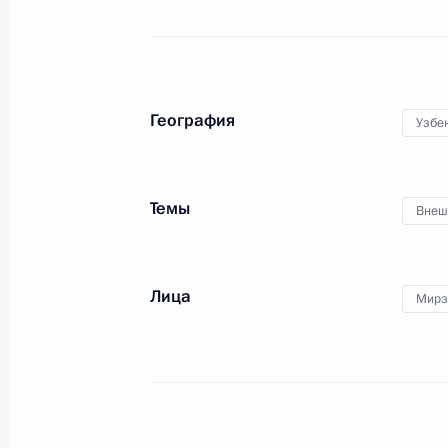
6 марта 2023 года, 18:35
Телефонный разговор с Президент
География
Узбе
Мирзиёевым
16 февраля 2023 года, 19:10
Темы
Внеш
Телефонный разговор с Президент
Мирзиёевым
Лица
Мирз
4 января 2023 года, 13:10
Посещение Русского музея