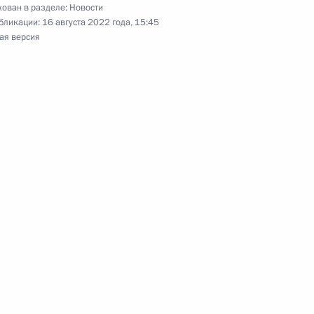
ован в разделе:
Новости
бликации:
16 августа 2022 года, 15:45
ая версия
ом Узбекистана Шавкатом
ом Узбекистана Шавкатом