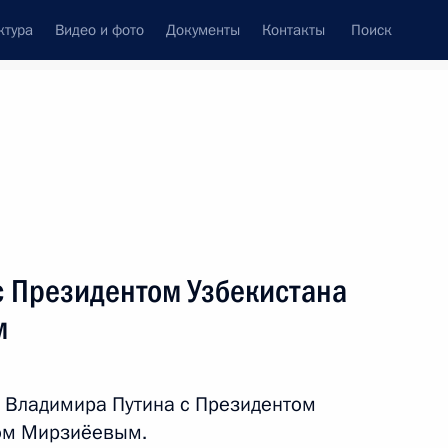
ктура
Видео и фото
Документы
Контакты
Поиск
Все персоны
с Президентом Узбекистана
м
Подписаться на ленту
 Владимира Путина с Президентом
ом Мирзиёевым.