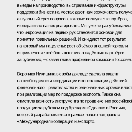
выезды на производство, выстраивание инфраструктуры
поддержки бизнеса на местах дают нам возможность получ
актуальный срез вопросов, которые волнуют экспортёров,
и оперативно на них реагировать. Мы уже не раз убеждались
что информация из первых рук становится основой для
принятия правильных решений. И они дают тот результат,
на который мы нацелены: рост объёмов внешней торговли
и привлечение всё большего числа надёжных партнёров
за рубежом», – сказал глава профильной комиссии Госсовет
Вероника Никишина в своём докладе сделала акцент
на необходимости координации и консолидации действий
федерального Правительства и региональных органов влас
при реализации мер по поддержке экспорта. Также она
отметила важность инструмента по продвижению российско
продукции за рубежом под брендом «Сделано в России»,
который разрабатывается в рамках нового нацпроекта
«Международная кооперация и экспорт».