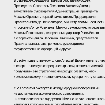
В семинаре-совещании приняли участие помощник
Президента, Секретарь Госсовета
Алексей Дюмин
,
заместитель руководителя Администрации Президента
Максим Орешкин
, первый заместитель Председателя
Правительства
Денис Мантуров
, Министр промышленности
и торговли
Антон Алиханов
, Министр экономического развит
Максим Решетников
, генеральный директор Российского
экспортного центра Вероника Никишина, представители
Правительства, главы регионов, руководители
государственных корпораций и другие.
В своём приветственном слове Алексей Дюмин отметил, что
экспорт – в первую очередь несырьевой, неэнергетической
продукции – это стратегический ресурс развития, ключ
к экономическому и технологическому суверенитету страны.
«Без развития экспорта и международной кооперации мы
не достигнем ни экономического суверенитета,
ни технологического лидерства. Именно на это нацелен нов
нацпроект, который сейчас разрабатывается с участием