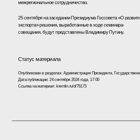
межрегиональное сотрудничество.
25 сентября
на заседании Президиума Госсовета «О развит
экспорта» решения, выработанные в ходе семинара-
совещания, будут представлены Владимиру Путину.
Статус материала
Опубликован в разделах:
Администрация Президента
,
Государствен
Дата публикации:
24 сентября 2024 года, 17:00
Ссылка на материал:
kremlin.ru/d/75173