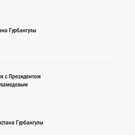
ана Гурбангулы
ся с Президентом
ухамедовым
стана Гурбангулы