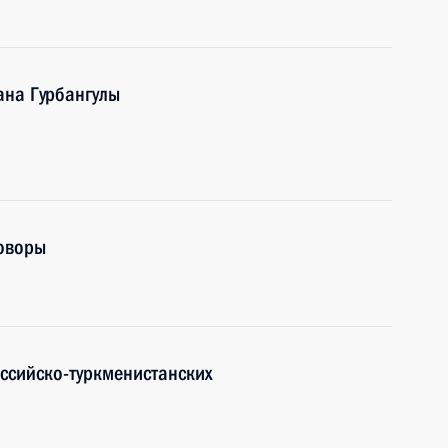
ана Гурбангулы
говоры
оссийско-туркменистанских