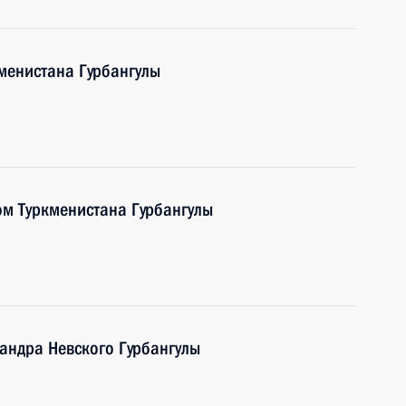
менистана Гурбангулы
ом Туркменистана Гурбангулы
андра Невского Гурбангулы