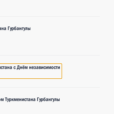
ана Гурбангулы
истана с Днём независимости
ом Туркменистана Гурбангулы