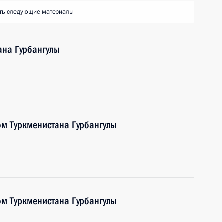
ть следующие материалы
ана Гурбангулы
ом Туркменистана Гурбангулы
ом Туркменистана Гурбангулы