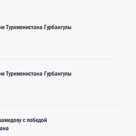
ом Туркменистана Гурбангулы
ом Туркменистана Гурбангулы
хамедову с победой
тана