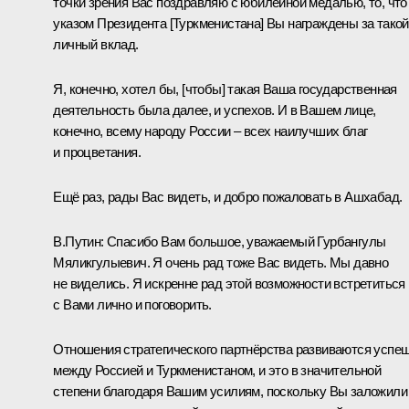
точки зрения Вас поздравляю с юбилейной медалью, то, что
указом Президента [Туркменистана] Вы награждены за такой
личный вклад.
Я, конечно, хотел бы, [чтобы] такая Ваша государственная
деятельность была далее, и успехов. И в Вашем лице,
конечно, всему народу России – всех наилучших благ
и процветания.
Ещё раз, рады Вас видеть, и добро пожаловать в Ашхабад.
В.Путин:
Спасибо Вам большое, уважаемый Гурбангулы
Мяликгулыевич. Я очень рад тоже Вас видеть. Мы давно
не виделись. Я искренне рад этой возможности встретиться
с Вами лично и поговорить.
Отношения стратегического партнёрства развиваются успе
между Россией и Туркменистаном, и это в значительной
степени благодаря Вашим усилиям, поскольку Вы заложили