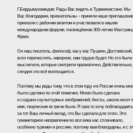
Г.Бердымухамедов
:
Рады Вас видеть в Туркменистане. Мы
Вас благодарим, признательны – приняли наше приглашение
приехали с рабочим визитом и участвовали в нашем
международном форуме, посвящённом 300-летию Махтумк
Фраги.
Он наш писатель, философ, как у вас Пушкин, Достоевский,
всех перечислить, наверное, нам трудно будет. Но это были
мыслители, которые смотрели прагматично. Действительно,
сегодня это всё воплощается.
Поэтому мы рады тому, что в этом году и в России очень мно
было сделано по этой тематике. Много было сделано
и создано скульптурных изображений, бюсты, школа носит е
имя, творческие встречи были. Я просто хочу поблагодарит
за тот Ваш личный вклад, что Вы сделали для этого. Это
гуманитарное направление во все века нас сплачивало,
особенно туркмен и россиян, поэтому вам благодарны, и с э