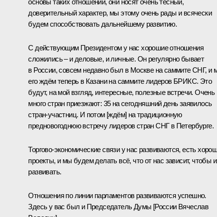
основы таких отношений, они носят очень тесный,
доверительный характер, мы этому очень рады и всячески
будем способствовать дальнейшему развитию.
С действующим Президентом у нас хорошие отношения
сложились – и деловые, и личные. Он регулярно бывает
в России, совсем недавно был в Москве на
саммите СНГ
, и
его ждём теперь в Казани на саммите лидеров БРИКС. Это
будут, на мой взгляд, интересные, полезные встречи. Очень
много стран приезжают: 35 на сегодняшний день заявилось
стран-участниц. И потом [ждём] на традиционную
предновогоднюю встречу лидеров стран СНГ в Петербурге.
Торгово-экономические связи у нас развиваются, есть хоро
проекты, и мы будем делать всё, что от нас зависит, чтобы и
развивать.
Отношения по линии парламентов развиваются успешно.
Здесь у вас был и Председатель Думы [России Вячеслав