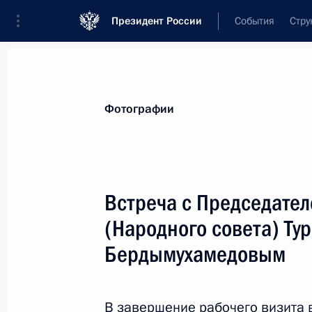
Президент России
События
Стру
Материалы по выбранной персоне
Фотографии
Бердымухамедов
,
Гурбангулы
Мяликгулыевич
Встреча с Председате
(Народного совета) Ту
Бердымухамедовым
Лента событий
В завершение рабочего визита 