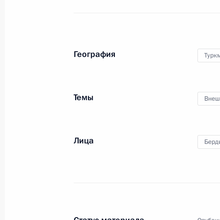
19 марта 2024 года, 12:50
География
Турк
Встреча с Председателем Народног
собрания Туркменистана Гурбангу
3 ноября 2022 года, 16:10
Темы
Внеш
Встреча с Президентом Туркменис
Лица
Берд
Бердымухамедовым
29 июня 2022 года, 14:00
Телефонный разговор с Президент