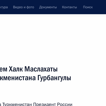
ктура
Видео и фото
Документы
Контакты
Поиск
Все персоны
лем Халк Маслахаты
ркменистана Гурбангулы
Подписаться на ленту
в Туркменистан Президент России