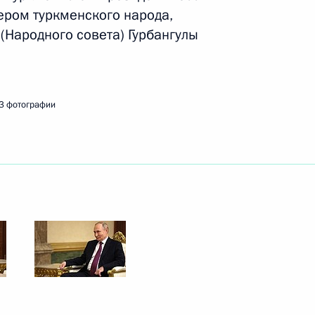
ы Бердымухамедовым
ером туркменского народа,
(Народного совета) Гурбангулы
ы Бердымухамедовым
3 фотографии
лахаты (Народного совета)
ухамедовым
ом Туркменистана Сердаром