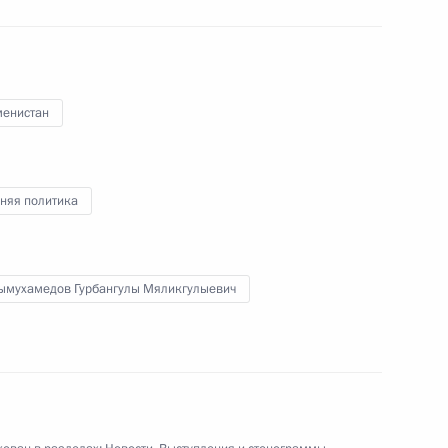
менистан
о совета Национального
лы Бердымухамедовым
няя политика
тана Сердаром
ымухамедов Гурбангулы Мяликгулыевич
ом Туркменистана Гурбангулы