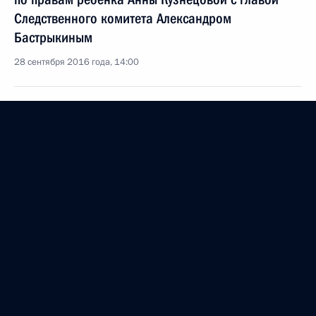
Следственного комитета Александром
Бастрыкиным
28 сентября 2016 года, 14:00
Анна Кузнецова встретилась с Министром
здравоохранения Вероникой Скворцовой
27 сентября 2016 года, 17:50
Анна Кузнецова назначена Уполномоченным при
Президенте по правам ребёнка
9 сентября 2016 года, 10:00