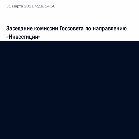
31 марта 2021 года, 14:50
Заседание комиссии Госсовета по направлению
«Инвестиции»
31 марта 2021 года, 13:00
Заседание Национального совета
по профессиональным квалификациям
12 марта 2021 года, 18:30
Заседание Национального совета
по профессиональным квалификациям
16 декабря 2020 года, 18:00