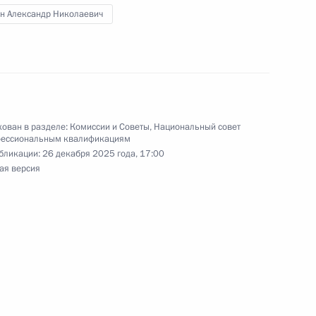
по профессиональным
н Александр Николаевич
по профессиональным
ован в разделе:
Комиссии и Советы
,
Национальный совет
фессиональным квалификациям
бликации:
26 декабря 2025 года, 17:00
ая версия
по профессиональным