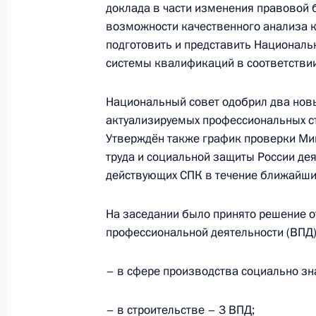
доклада в части изменения правовой 
26 марта 2026 года, 15:30
возможности качественного анализа к
подготовить и представить Националь
системы квалификаций в соответствии 
Заседание Национального совета 
Национальный совет одобрил два новы
квалификациям
актуализируемых профессиональных с
18 марта 2026 года, 20:30
Утверждён также график проверки Ми
труда и социальной защиты России дея
действующих СПК в течение ближайших
Заседание Национального совета 
На заседании было принято решение о
квалификациям
профессиональной деятельности (ВПД)
25 февраля 2026 года, 19:00
– в сфере производства социально зн
Заседание Национального совета 
– в строительстве – 3 ВПД;