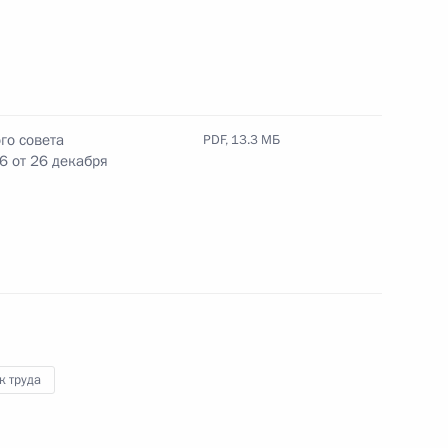
го совета
PDF,
13.3 МБ
по профессиональным
 от 26 декабря
по профессиональным
к труда