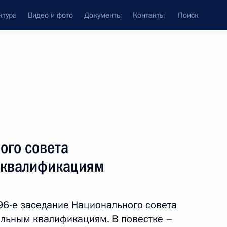
ктура
Видео и фото
Документы
Контакты
Поиск
Все персоны
ленников и
ого совета
 квалификациям
Подписаться на ленту
96-е заседание Национального совета
альным квалификациям. В повестке –