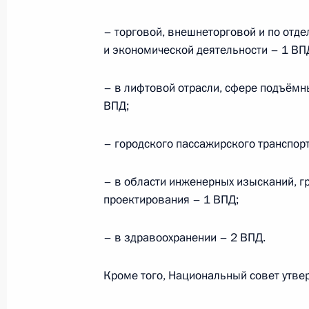
квалификациям
– торговой, внешнеторговой и по от
26 декабря 2025 года, 17:00
и экономической деятельности – 1 ВП
– в лифтовой отрасли, сфере подъёмн
Встреча с представителями бизнес
ВПД;
25 декабря 2025 года, 02:00
– городского пассажирского транспорт
Под эгидой Национального совета
– в области инженерных изысканий, гр
квалификациям состоялся XI Всеро
проектирования – 1 ВПД;
«Национальная система квалифика
– в здравоохранении – 2 ВПД.
19 ноября 2025 года, 18:00
Кроме того, Национальный совет утве
Заседание Национального совета 