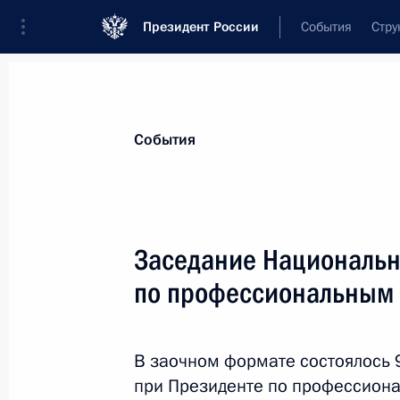
Президент России
События
Стру
Материалы по выбранной персоне
События
Шохин
,
Александр
Николаевич
президент Российского союза промыш
Заседание Национальн
предпринимателей
по профессиональным
Лента событий
В заочном формате состоялось 
при Президенте по профессион