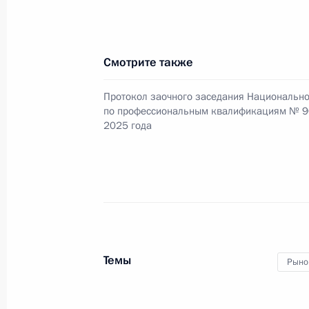
квалификациям
17 октября 2025 года, 18:00
Смотрите также
Протокол заочного заседания Национально
Заседание Национального совета 
по профессиональным квалификациям № 96
квалификациям
2025 года
24 сентября 2025 года, 18:00
Заседание Национального совета 
квалификациям
11 июля 2025 года, 16:00
Темы
Рыно