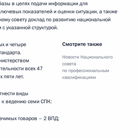
базы в целях подачи информации для
лючевых показателей и оценки ситуации, а также
ному совету доклад по развитию национальной
с указанной структурой.
по профессиональным
Смотрите также
х и четыре
тандарта.
Новости Национального
нистерством
совета
тельности всех 47
по профессиональным
 пяти лет.
квалификациям
по профессиональным
тнести виды
 к ведению семи СПК:
ачимых товаров – 2 ВПД;
по профессиональным