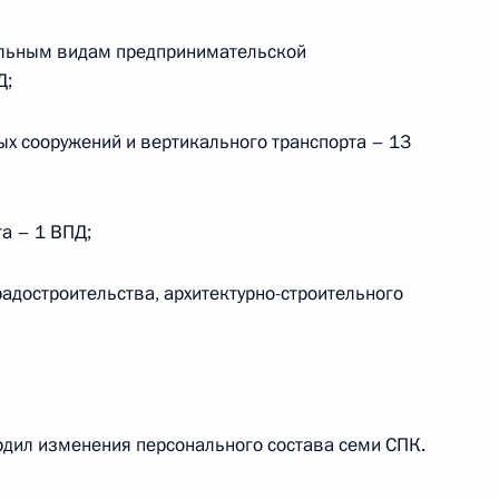
дельным видам предпринимательской
Д;
ых сооружений и вертикального транспорта – 13
а
а – 1 ВПД;
 по профессиональным
адостроительства, архитектурно-строительного
ссийский форум
ций России»
рдил изменения персонального состава семи СПК.
по профессиональным