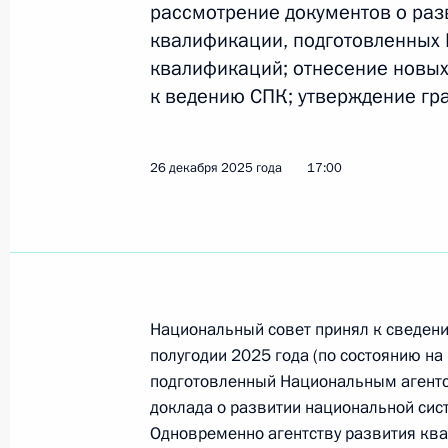
рассмотрение документов о раз
Заседание Национального совета 
квалификации, подготовленных
квалификациям
квалификаций; отнесение новых
17 июня 2026 года, 18:00
к ведению СПК; утверждение гр
Заседание Национального совета 
26 декабря 2025 года
17:00
квалификациям
3 июня 2026 года, 17:30
Встреча с президентом РСПП Алек
Национальный совет принял к сведени
полугодии 2025 года (по состоянию на 
26 мая 2026 года, 12:20
подготовленный Национальным агентст
доклада о развитии национальной сис
Одновременно агентству развития ква
Пленарное заседание съезда РСПП