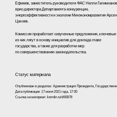
Ефимов, заместитель руководителя ФАС Нелли Галимханов
врио директора Департамента конкуренции,
энергоэффективности и экологии Минэкономразвития Арсен
Цахоев.
Комиссия проработает озвученные предложения, ключевые
из них лягут в основу инициатив для доклада главе
государства, а также для разработки мер
по совершенствованию законодательства.
Статус материала
Опубликован в разделах:
Администрация Президента
,
Государствен
Дата публикации:
17 июня 2021 года, 17:00
Ссылка на материал:
kremlin.ru/d/65878