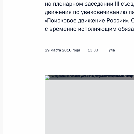
на пленарном заседании III съ
Показа
движения по увековечиванию па
«Поисковое движение России». 
с временно исполняющим обяза
Заседание комиссии Госсовета по
«Промышленность»
24 апреля 2024 года, 21:00
29 марта 2016 года
13:30
Тула
Посещение тульского областного к
2 февраля 2024 года, 18:30
Заседание Президиума Государстве
4 апреля 2023 года, 14:50