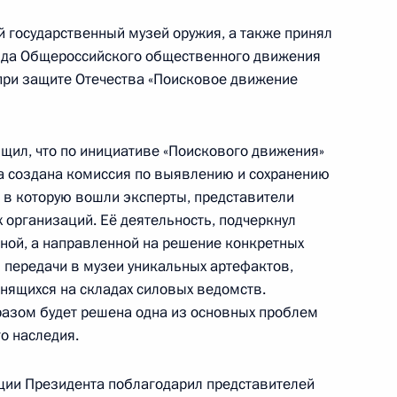
и комиссии Госсовета
й государственный музей оружия, а также принял
»
ъезда Общероссийского общественного движения
при защите Отечества «Поисковое движение
щил, что по инициативе «Поискового движения»
та по экономическим
а создана комиссия по выявлению и сохранению
ространению новой
, в которую вошли эксперты, представители
организаций. Её деятельность, подчеркнул
ной, а направленной на решение конкретных
 и передачи в музеи уникальных артефактов,
анящихся на складах силовых ведомств.
разом будет решена одна из основных проблем
та по экономическим
о наследия.
ространению новой
ции Президента поблагодарил представителей