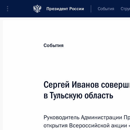
Президент России
События
Стру
Материалы по выбранной персоне
События
Дюмин
,
Алексей
Геннадьевич
помощник Президента
Сергей Иванов соверш
в Тульскую область
Биография
Лента событий
Руководитель Администрации Пр
открытия Всероссийской акции «