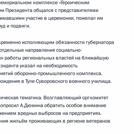
мемориальном комплексе «Героическим
 приборостроения
ии Президента общался с представителями
нимавшими участие в церемонии, пожелал им
уд и подвиги.
области Алексеем Дюминым
 временно исполняющим обязанности губернатора
отдельные направления социально-
ан работы региональных властей на ближайшую
езидента указал на необходимость
риятий оборонно-промышленного комплекса.
сcовета по направлениям
ждения в Туле Суворовского военного училища.
ое и среднее
огическая тематика. Возглавляющий оргкомитет
попросил А.Дюмина обратить особое внимание
жением вредных выбросов на предприятиях.
ения жильём проживающих в регионе ветеранов
онного совета