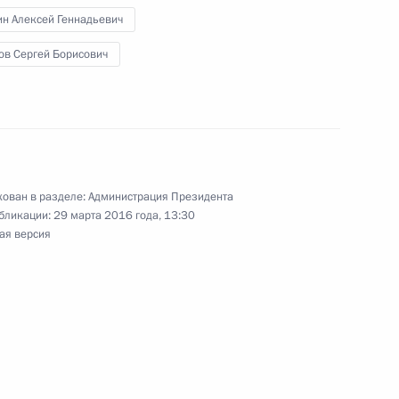
н Алексей Геннадьевич
оездку в Тульскую область
ов Сергей Борисович
и Алексеем Дюминым
ован в разделе:
Администрация Президента
бликации:
29 марта 2016 года, 13:30
ая версия
о исполняющим обязанности