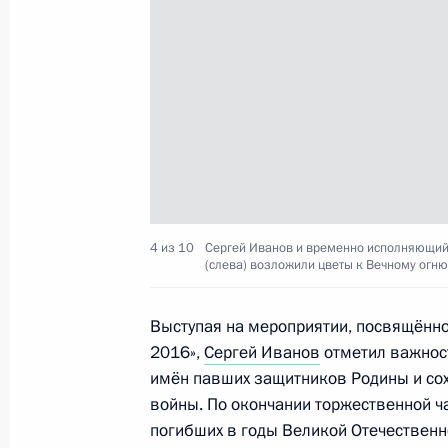
30-летие «Газпрома»
17 февраля 2023 года, 14:00
Заседание комиссии Госсовета по
«Промышленность»
11 января 2023 года, 17:00
4 из 10
Сергей Иванов и временно исполняющий 
(слева) возложили цветы к Вечному огн
Выступая на мероприятии, посвящённо
Осмотр Ситуационного центра губе
2016»,
Сергей Иванов
отметил важнос
23 декабря 2022 года, 22:25
имён павших защитников Родины и сох
войны. По окончании торжественной ч
погибших в годы Великой Отечественн