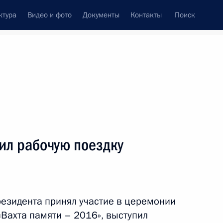
ктура
Видео и фото
Документы
Контакты
Поиск
Все персоны
ил рабочую поездку
Подписаться на ленту
езидента принял участие в церемонии
Вахта памяти – 2016», выступил