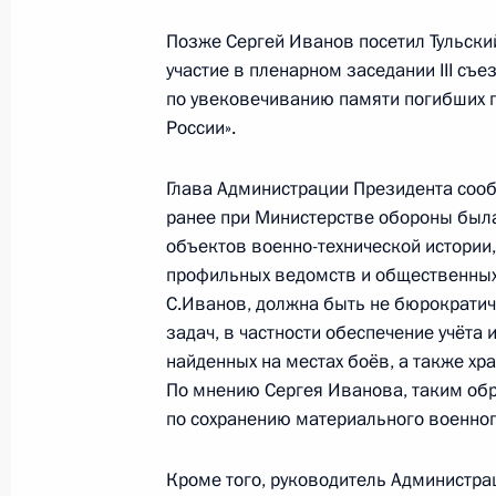
по промышленности Минпромторга 
Позже Сергей Иванов посетил Тульски
по направлению «Промышленность
участие в пленарном заседании III с
25 марта 2022 года, 13:30
по увековечиванию памяти погибших 
России».
Глава Администрации Президента сооб
Заседание рабочей группы Госсове
ранее при Министерстве обороны был
вопросам и противодействию расп
объектов военно-технической истории
коронавирусной инфекции
профильных ведомств и общественных 
23 марта 2022 года, 15:00
С.Иванов, должна быть не бюрократич
задач, в частности обеспечение учёта
найденных на местах боёв, а также хр
По мнению Сергея Иванова, таким об
Заседание рабочей группы Госсове
по сохранению материального военног
вопросам и противодействию расп
коронавирусной инфекции
Кроме того, руководитель Администра
16 марта 2022 года, 13:00