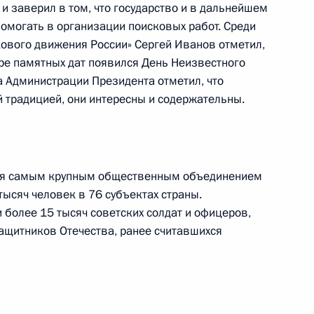
 и заверил в том, что государство и в дальнейшем
помогать в организации поисковых работ. Среди
кового движения России» Сергей Иванов отметил,
 направлению
ре памятных дат появился День Неизвестного
а Администрации Президента отметил, что
й традицией, они интересны и содержательны.
области Алексеем Дюминым
тся самым крупным общественным объединением
ысяч человек в 76 субъектах страны.
 более 15 тысяч советских солдат и офицеров,
защитников Отечества, ранее считавшихся
ого Совета по направлению