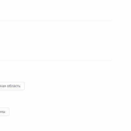
 направлению
направлению «Инвестиции»
кая область
ульской области Алексеем
оны