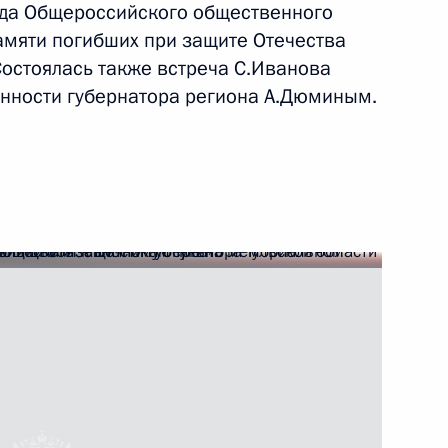
езда Общероссийского общественного
ть следующие материалы
мяти погибших при защите Отечества
Состоялась также встреча С.Иванова
нности губернатора региона А.Дюминым.
 направлению
линического онкодиспансера
нного Совета