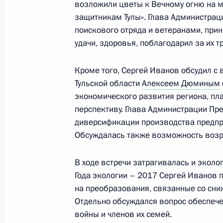
возложили цветы к Вечному огню на 
Посещение Конструкторского бюро
защитникам Тулы». Глава Администрац
23 декабря 2022 года, 17:55
поискового отряда и ветеранами, при
удачи, здоровья, поблагодарил за их тр
Встреча с губернатором Тульской 
Кроме того, Сергей Иванов обсудил с
Тульской области
Алексеем Дюминым
14 июля 2022 года, 13:45
экономического развития региона, пл
перспективу. Глава Администрации Пр
диверсификации производства предп
Cовместное заседание комиссий Го
Обсуждалась также возможность возро
«Промышленность», «Наука» и «Мал
предпринимательство»
В ходе встречи затрагивалась и экол
Года экологии – 2017 Сергей Иванов 
7 июня 2022 года, 18:00
на преобразования, связанные со сни
Отдельно обсуждался вопрос обеспеч
войны и членов их семей.
Совместное заседание Координаци