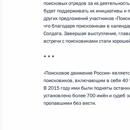
поисковых отрядов за их деятельность
будет поддерживать их инициативы и 
других предложений участников «Поис
Заседание комиссии Госсовета по
что благодаря поисковикам в календа
Солдата. Завершая выступление, глав
«Промышленность»
встречи с поисковиками стали хороше
27 октября 2021 года, 14:00
* * *
Встреча с губернатором Тульской 
«Поисковое движение России» являе
поисковиков, включающим в себя 40 т
14 сентября 2021 года, 18:00
В 2015 году ими были подняты останки
установлено более 700 имён и судеб 
пропавшими без вести.
Заседание комиссии Государственн
«Промышленность»
27 августа 2021 года, 17:00