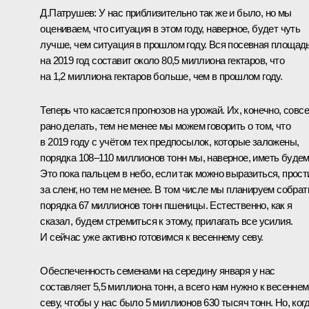
Д.Патрушев:
У нас приблизительно так же и было, но мы
оцениваем, что ситуация в этом году, наверное, будет чуть
лучше, чем ситуация в прошлом году. Вся посевная площад
на 2019 год составит около 80,5 миллиона гектаров, что
на 1,2 миллиона гектаров больше, чем в прошлом году.
Теперь что касается прогнозов на урожай. Их, конечно, совс
рано делать, тем не менее мы можем говорить о том, что
в 2019 году с учётом тех предпосылок, которые заложены,
порядка 108–110 миллионов тонн мы, наверное, иметь будем
Это пока пальцем в небо, если так можно выразиться, прост
за сленг, но тем не менее. В том числе мы планируем собрат
порядка 67 миллионов тонн пшеницы. Естественно, как я
сказал, будем стремиться к этому, прилагать все усилия.
И сейчас уже активно готовимся к весеннему севу.
Обеспеченность семенами на середину января у нас
составляет 5,5 миллиона тонн, а всего нам нужно к весенне
севу, чтобы у нас было 5 миллионов 630 тысяч тонн. Но, ког