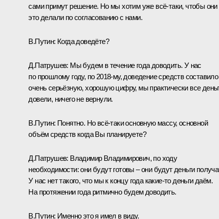
сами примут решение. Но мы хотим уже всё‑таки, чтобы они
это делали по согласованию с нами.
В.Путин:
Когда доведёте?
Д.Патрушев:
Мы будем в течение года доводить. У нас
по прошлому году, по 2018‑му, доведение средств составило
очень серьёзную, хорошую цифру, мы практически все день
довели, ничего не вернули.
В.Путин:
Понятно. Но всё‑таки основную массу, основной
объём средств когда Вы планируете?
Д.Патрушев:
Владимир Владимирович, по ходу
необходимости: они будут готовы – они будут деньги получа
У нас нет такого, что мы к концу года какие‑то деньги даём.
На протяжении года ритмично будем доводить.
В.Путин:
Именно это я имел в виду.