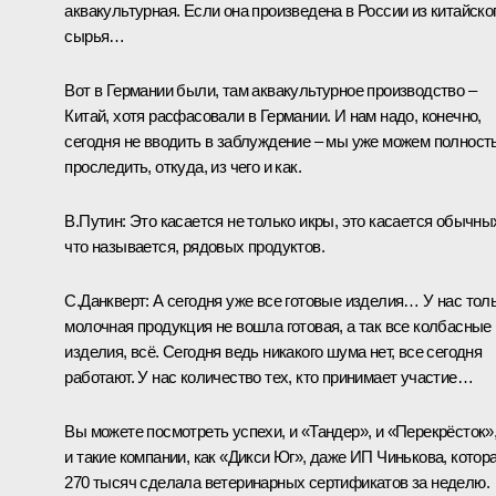
аквакультурная. Если она произведена в России из китайско
сырья…
Вот в Германии были, там аквакультурное производство –
Китай, хотя расфасовали в Германии. И нам надо, конечно,
сегодня не вводить в заблуждение – мы уже можем полност
проследить, откуда, из чего и как.
В.Путин:
Это касается не только икры, это касается обычны
что называется, рядовых продуктов.
С.Данкверт:
А сегодня уже все готовые изделия… У нас тол
молочная продукция не вошла готовая, а так все колбасные
изделия, всё. Сегодня ведь никакого шума нет, все сегодня
работают. У нас количество тех, кто принимает участие…
Вы можете посмотреть успехи, и «Тандер», и «Перекрёсток»
и такие компании, как «Дикси Юг», даже ИП Чинькова, котор
270 тысяч сделала ветеринарных сертификатов за неделю.