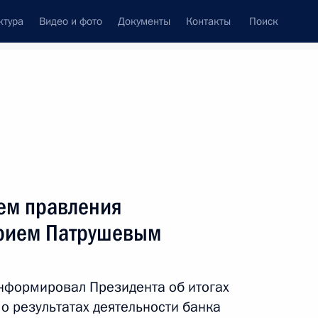
ктура
Видео и фото
Документы
Контакты
Поиск
Все персоны
тва Российской
лем правления
трием Патрушевым
Подписаться на ленту
информировал Президента об итогах
 о результатах деятельности банка