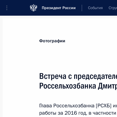
Президент России
События
Стру
Материалы по выбранной персоне
Фотографии
Патрушев
,
Дмитрий
Николаевич
Заместитель Председателя Правительс
Встреча с председате
Федерации
Россельхозбанка Дми
Лента событий
Глава Россельхозбанка [РСХБ] 
работы за 2016 год, в частности