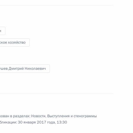
ва
и
ское хозяйство
итрием Патрушевым
ра Сергеем Данквертом
ушев Дмитрий Николаевич
зяйства Дмитрием
ован в разделах:
Новости
,
Выступления и стенограммы
бликации:
30 января 2017 года, 13:30