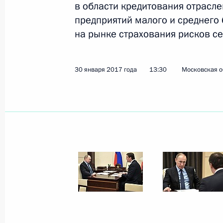
в области кредитования отрасл
Показа
предприятий малого и среднего 
на рынке страхования рисков с
Рабочая встреча с Министром сель
Патрушевым
30 января 2017 года
13:30
Московская о
3 февраля 2020 года, 14:10
Заседание Государственного совет
26 декабря 2019 года, 15:50
Встреча с главой Минсельхоза Ро
11 сентября 2019 года, 14:50