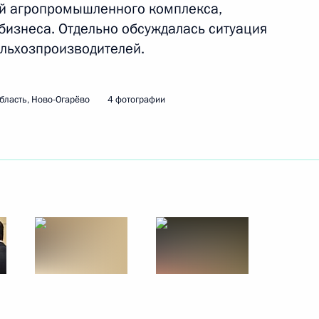
ей агропромышленного комплекса,
ть следующие материалы
бизнеса. Отдельно обсуждалась ситуация
ельхозпроизводителей.
ского хозяйства Дмитрием
бласть, Ново-Огарёво
4 фотографии
а
ссии Дмитрием Патрушевым