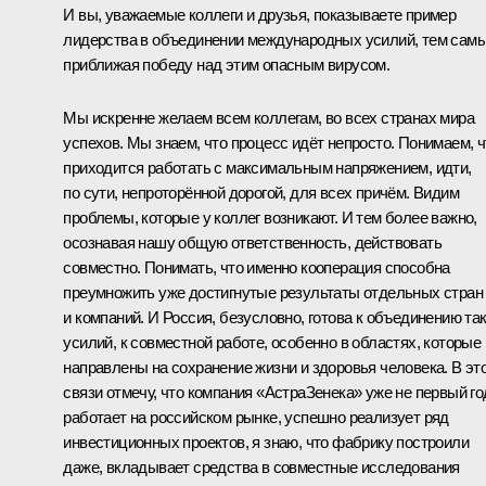
И вы, уважаемые коллеги и друзья, показываете пример
лидерства в объединении международных усилий, тем сам
приближая победу над этим опасным вирусом.
Мы искренне желаем всем коллегам, во всех странах мира
успехов. Мы знаем, что процесс идёт непросто. Понимаем, ч
приходится работать с максимальным напряжением, идти,
по сути, непроторённой дорогой, для всех причём. Видим
проблемы, которые у коллег возникают. И тем более важно,
осознавая нашу общую ответственность, действовать
совместно. Понимать, что именно кооперация способна
преумножить уже достигнутые результаты отдельных стран
и компаний. И Россия, безусловно, готова к объединению та
усилий, к совместной работе, особенно в областях, которые
направлены на сохранение жизни и здоровья человека. В эт
связи отмечу, что компания «АстраЗенека» уже не первый го
работает на российском рынке, успешно реализует ряд
инвестиционных проектов, я знаю, что фабрику построили
даже, вкладывает средства в совместные исследования