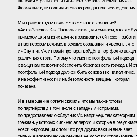
включая страны СНГ и Ближнего Востока. И компания «Р-
Фарм» выступит одним из спонсоров данного исследования.
Мы приветствуем начало этого этапа с компанией
«АстраЗенека». Как Паскаль сказал, мы считаем, что это бу
примером для многих других производителей тоже – работа
в партнёрском режиме, в режиме созидания, и уверены, что
и «Спутник V», и новый препарат войдёт в портфолио вакци
различных стран. Потому что именно портфельный подход
к вакцинам позволит обеспечить безопасность граждан. И э
портфельный подход должен быть основан не на политике,
а на эффективности и на безопасности вакцины, которая
показана.
И в завершение хотели сказать, что мы также готовы
по партнёрству, в том числе с западными странами,
по предоставлению «Спутник V», например, тем категориям
граждан, у которых сильная аллергия и которые в результат
новой информации о том, что ряд других вакцин вызывает
сильные аллергические реакции, не могут их использовать.