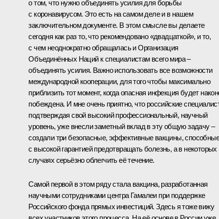
о том, что нужно объединять усилия для борьбы
с коронавирусом. Это есть на самом деле и в нашем
заключительном документе. В этом смысле вы делаете
сегодня как раз то, что рекомендовано «двадцаткой», и то,
с чем неоднократно обращалась и Организация
Объединённых Наций к специалистам всего мира –
объединять усилия. Важно использовать все возможности
международной кооперации, для того чтобы максимально
приблизить тот момент, когда опасная инфекция будет нако
побеждена. И мне очень приятно, что российские специалис
подтверждая свой высокий профессиональный, научный
уровень, уже внесли заметный вклад в эту общую задачу –
создали три безопасные, эффективные вакцины, способны
с высокой гарантией предотвращать болезнь, а в некоторых
случаях серьёзно облегчить её течение.
Самой первой в этом ряду стала вакцина, разработанная
научными сотрудниками центра Гамалеи при поддержке
Российского фонда прямых инвестиций. Здесь я тоже вижу
всех участников этого процесса. На её основе в России уже