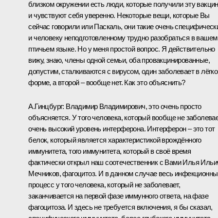
близком окружении есть люди, которые получили эту вакци
и чувствуют себя уверенно. Некоторые вещи, которые Вы
сейчас говорили или Паскаль, они такие очень специфическ
и человеку неподготовленному трудно разобраться в вашем
птичьем языке. Но у меня простой вопрос. Я действительно
вижу, знаю, члены одной семьи, оба провакцинированные,
допустим, сталкиваются с вирусом, один заболевает в лёгко
форме, а второй – вообще нет. Как это объяснить?
А.Гинцбург:
Владимир Владимирович, это очень просто
объясняется. У того человека, который вообще не заболевае
очень высокий уровень интерферона. Интерферон – это тот
белок, который является характеристикой врождённого
иммунитета, того иммунитета, который в своё время
фактически открыл наш соотечественник с Вами Илья Ильи
Мечников, фагоцитоз. И в данном случае весь инфекционны
процесс у того человека, который не заболевает,
заканчивается на первой фазе иммунного ответа, на фазе
фагоцитоза. И здесь не требуется включения, я бы сказал,