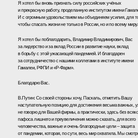
Я хотел бы вновь признать силу российских учёных
и прекрасную работу, проделанную институтом имени Гамал
И с огромным удовольствием мы объединяем усилия, для т
чтобы спасать жизни не только в России, но и по всему миру.
Я хотел бы поблагодарить, Владимир Владимирович, Вас
за лидерство и за вклад России в развитие науки, вклад
в борьбу с этой ужасающей пандемией. И благодарен
за сотрудничество с нашими коллегами в институте имени
Гамалеи, РФПИ и «Р-Фарм».
Благодарю Вас.
В.Путин:
Со своей стороны хочу, Паскаль, отметить Вашу
наступательную позицию для достижения весьма важных, 
не говорю для Вашей фирмы, а практически, здесь без всяко
пафоса лишнего и преувеличения можно сказать, для всего
человечества, важные и очень благородные цели – защита
от пандемии, которая, по сути, весь мир охватила. Мы смотр