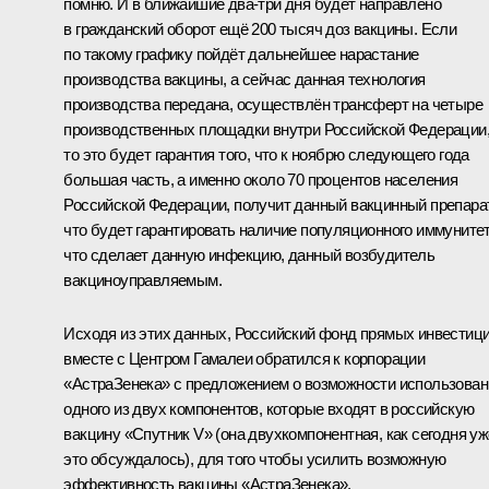
помню. И в ближайшие два-три дня будет направлено
в гражданский оборот ещё 200 тысяч доз вакцины. Если
по такому графику пойдёт дальнейшее нарастание
производства вакцины, а сейчас данная технология
производства передана, осуществлён трансферт на четыре
производственных площадки внутри Российской Федерации
то это будет гарантия того, что к ноябрю следующего года
большая часть, а именно около 70 процентов населения
Российской Федерации, получит данный вакцинный препарат
что будет гарантировать наличие популяционного иммунитет
что сделает данную инфекцию, данный возбудитель
вакциноуправляемым.
Исходя из этих данных, Российский фонд прямых инвестиц
вместе с Центром Гамалеи обратился к корпорации
«АстраЗенека» с предложением о возможности использован
одного из двух компонентов, которые входят в российскую
вакцину «Спутник V» (она двухкомпонентная, как сегодня уж
это обсуждалось), для того чтобы усилить возможную
эффективность вакцины «АстраЗенека».