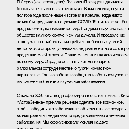
П.Сорио
(как переведено)
:
Господин Президент, для меня
большая честь вновь встретиться с Вами сегодня, спустя
полтора года после нашей
встречи
в Кремле. Тогда никто
не мог бы предвидеть пандемию COVID-19, никто не мог бы
предположить, как изменится мир. Пандемия научила нас, ч
общество намного хрупче, чем мы думали. И преодоление
этого ужасного заболевания требует глобальных усилий
не только со стороны учёных-исследователей, но и со стор
представителей отрасли, Правительства и каждого человек
по всему миру. Отрадно слышать, как Вы говорите
о глобальном сотрудничестве, о публично-частном
партнёрстве. Только работая сообща на глобальном уровне,
мы сможем победить это ужасное заболевание.
С начала 2020 года, когда сформировался этот кризис в Кита
«АстраЗенека» приняла решение сделать всё возможное,
чтобы победить это заболевание, объединить все ресурсы
во имя развития медицины по предотвращению и лечению
заболевания. Мы сфокусировали усилия на двух
направлениях.