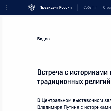
Президент России
События
Стру
Видеозаписи
Фотографии
Аудиозапи
Все материалы
Выступления
Совещан
Видео
Показа
Встреча с историками 
традиционных религий
Поздравление по случаю Дн
работника прокуратуры
В Центральном выставочном зал
Владимира Путина с историками