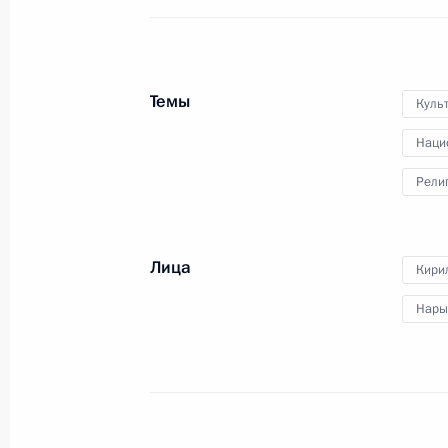
75-летия Федерального медико-
биологического агентства
Темы
Куль
9 ноября 2022 года
Видео, 37 мин.
Наци
Рели
Лица
Кирил
Нары