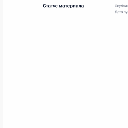
Трёхсторонние переговоры
Статус материала
Опублик
Дата пу
с Президентом
Азербайджана и Премьер-
министром Армении
31 октября 2022 года
Видео, 3 мин.