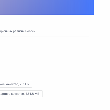
5 декабря 2022 года
Видео, 7 мин.
иционных религий России
кое качество,
2.7 ГБ
артное качество,
434.8 МБ
Встреча с историками