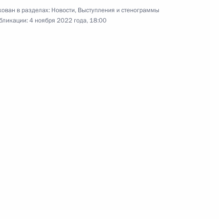
Заседание Международного
ован в разделах:
Новости
,
Выступления и стенограммы
бликации:
4 ноября 2022 года, 18:00
дискуссионного клуба
«Валдай»
27 октября 2022 года
Видео, 4 ч.