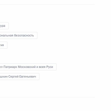
и представителями
традиционных религий
России
тура
4 ноября 2022 года
Видео, 2 ч.
ональная безопасность
гия
л Патриарх Московский и всея Руси
шкин Сергей Евгеньевич