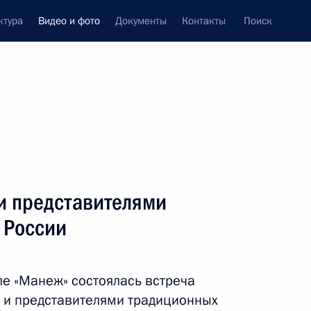
ктура
Видео и фото
Документы
Контакты
Поиск
си
ия, встречи
Встречи со СМИ
январь, 2023
ть следующие материалы
и представителями
 России
я
Заседание коллегии
Министерства обороны
е «Манеж» состоялась встреча
 и представителями традиционных