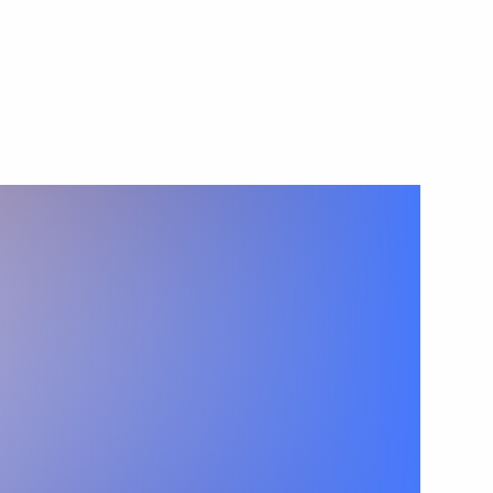
21 декабря 2022 года
Видео, 1 ч.
Церемония вручения премии
#МыВместе