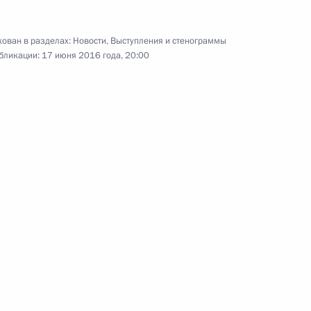
м Кэмероном, Ангелой
тео Ренци
ован в разделах:
Новости
,
Выступления и стенограммы
бликации:
17 июня 2016 года, 20:00
инистром Италии Маттео
лии Маттео Ренци
инистром Италии Маттео