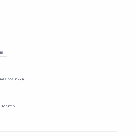
лии Маттео Ренци
редседателем Совета
ия
няя политика
ого международного
и Маттео