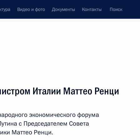
ктура
Видео и фото
Документы
Контакты
Поиск
Все персоны
нистром Италии Маттео Ренци
народного экономического форума
Подписаться на ленту
Путина с Председателем Совета
ики Маттео Ренци.