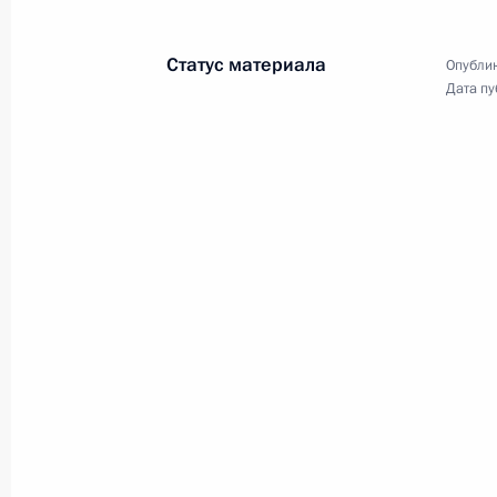
Телефонная конференция с Дэвидо
Меркель, Франсуа Олландом и Мат
Статус материала
Опублик
4 марта 2016 года, 15:05
Дата пу
Телефонный разговор с премьер-м
Ренци
8 января 2016 года, 14:00
Встреча с премьер-министром Ита
16 ноября 2015 года, 10:30
Телефонный разговор с премьер-м