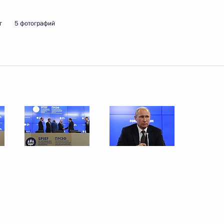
инистром Италии Маттео
г
5 фотографий
ета министров Италии
ета министров Италии