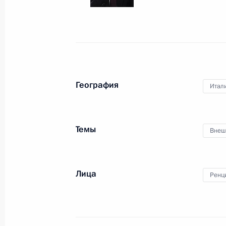
Встреча с премьер-министром Ита
17 июня 2016 года, 20:00
Совместная пресс-конференция с П
География
Итал
министров Италии Маттео Ренци
17 июня 2016 года, 20:00
Темы
Внеш
Пленарное заседание Петербургск
экономического форума
Лица
Ренц
17 июня 2016 года, 16:20