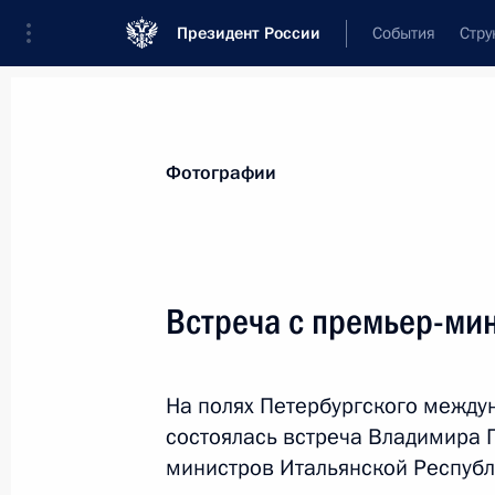
Президент России
События
Стру
Материалы по выбранной персоне
Фотографии
Ренци
,
Маттео
Встреча с премьер-ми
На полях Петербургского между
Лента событий
состоялась встреча Владимира 
министров Итальянской Республ