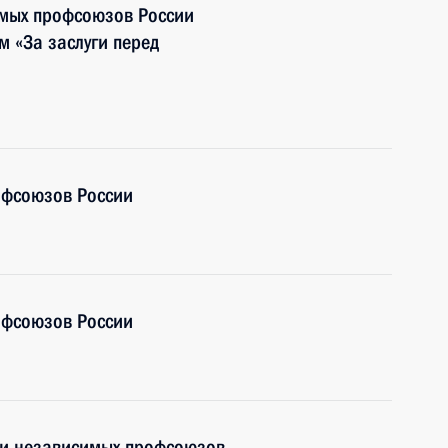
мых профсоюзов России
 «За заслуги перед
офсоюзов России
офсоюзов России
ии независимых профсоюзов