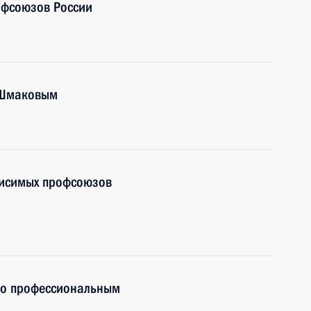
офсоюзов России
 Шмаковым
висимых профсоюзов
по профессиональным