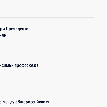
при Президенте
иям
висимых профсоюзов
е между общероссийскими