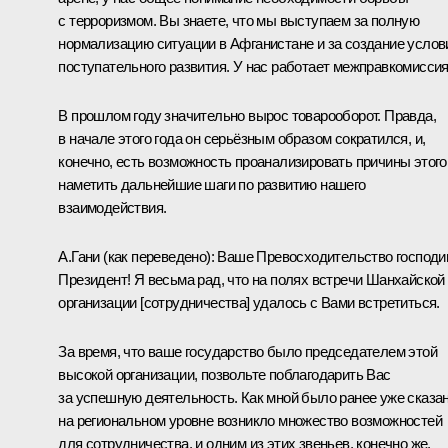
с терроризмом. Вы знаете, что мы выступаем за полную
нормализацию ситуации в Афганистане и за создание услов
поступательного развития. У нас работает межправкомиссия
В прошлом году значительно вырос товарооборот. Правда,
в начале этого года он серьёзным образом сократился, и,
конечно, есть возможность проанализировать причины этого
наметить дальнейшие шаги по развитию нашего
взаимодействия.
А.Гани
(как переведено)
:
Ваше Превосходительство господи
Президент! Я весьма рад, что на полях встречи Шанхайской
организации [сотрудничества] удалось с Вами встретиться.
За время, что ваше государство было председателем этой
высокой организации, позвольте поблагодарить Вас
за успешную деятельность. Как мной было ранее уже сказан
на региональном уровне возникло множество возможностей
для сотрудничества, и одним из этих звеньев, конечно же,