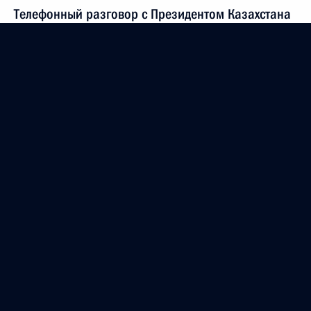
Телефонный разговор с Президентом Казахстана
Нурсултаном Назарбаевым
12 января 2017 года, 13:00
Телефонный разговор с Президентом Казахстана
Нурсултаном Назарбаевым
30 декабря 2016 года, 11:45
Сессия Совета коллективной безопасности ОДКБ
26 декабря 2016 года, 17:10
Заседание Высшего Евразийского
экономического совета