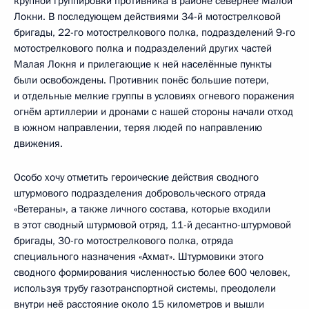
крупной группировки противника в районе севернее Малой
Локни. В последующем действиями 34-й мотострелковой
бригады, 22-го мотострелкового полка, подразделений 9-го
мотострелкового полка и подразделений других частей
Малая Локня и прилегающие к ней населённые пункты
были освобождены. Противник понёс большие потери,
и отдельные мелкие группы в условиях огневого поражения
огнём артиллерии и дронами с нашей стороны начали отход
в южном направлении, теряя людей по направлению
движения.
Особо хочу отметить героические действия сводного
штурмового подразделения добровольческого отряда
«Ветераны», а также личного состава, которые входили
в этот сводный штурмовой отряд, 11-й десантно-штурмовой
бригады, 30-го мотострелкового полка, отряда
специального назначения «Ахмат». Штурмовики этого
сводного формирования численностью более 600 человек,
используя трубу газотранспортной системы, преодолели
внутри неё расстояние около 15 километров и вышли