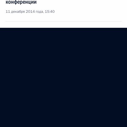
конференции
11 декабря 2014 года, 15:40
Встреча с представителями деловых кругов России
и Индии
11 декабря 2014 года, 14:30
Российско-индийские переговоры
11 декабря 2014 года, 13:30
Заявления для прессы по итогам российско-
индийских переговоров
11 декабря 2014 года, 13:20