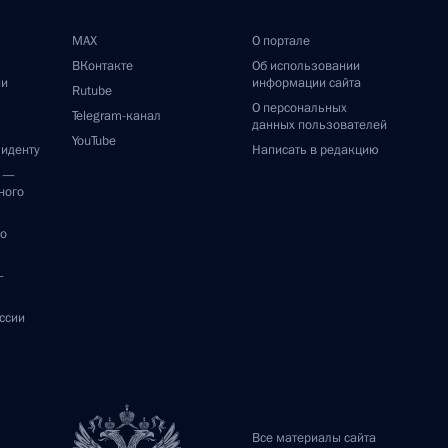
MAX
О портале
ВКонтакте
Об использовании
ии
информации сайта
Rutube
О персональных
Telegram-канал
данных пользователей
YouTube
зиденту
Написать в редакцию
и —
ного
по
—
ссии
Все материалы сайта