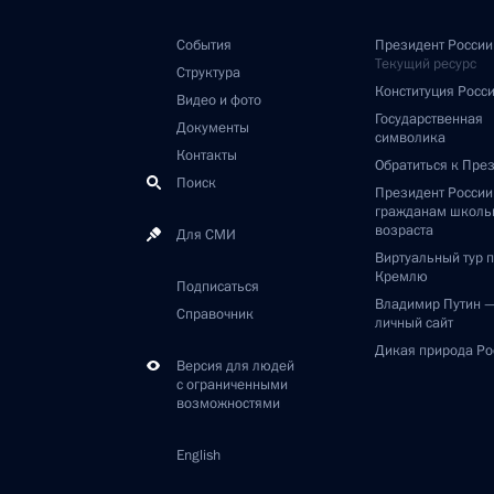
События
Президент России
Текущий ресурс
Структура
Конституция Росс
Видео и фото
Государственная
Документы
символика
Контакты
Обратиться к Пре
Поиск
Президент Росси
гражданам школь
возраста
Для СМИ
Виртуальный тур 
Кремлю
Подписаться
Владимир Путин 
Справочник
личный сайт
Дикая природа Ро
Версия для людей
с ограниченными
возможностями
English