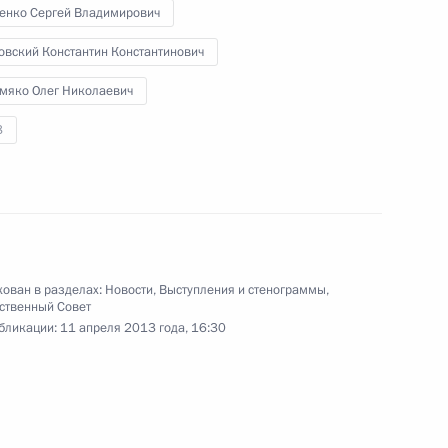
енко Сергей Владимирович
нции по вопросу ликвидации
овский Константин Константинович
мяко Олег Николаевич
8
ой области Олегом
ован в разделах:
Новости
,
Выступления и стенограммы
,
ственный Совет
бликации:
11 апреля 2013 года, 16:30
нного совета