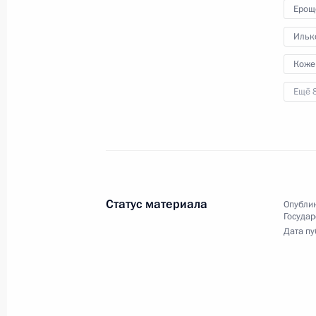
Ерощ
Совещание в режиме видеоконфере
Ильк
последствий паводков
Коже
19 апреля 2016 года, 14:40
Ещё 
Встреча с губернатором Вологодск
Кувшинниковым
1 декабря 2015 года, 14:50
Статус материала
Опублик
Государ
Дата пу
Заседание президиума Государстве
17 августа 2015 года, 15:30