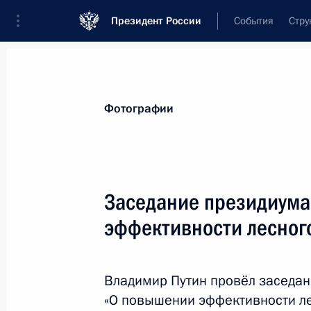
Президент России
События
Стру
Материалы по выбранной персоне
Фотографии
Кувшинников
,
Олег
Александрович
Заседание президиума
эффективности лесног
Лента событий
Владимир Путин провёл заседан
«О повышении эффективности л