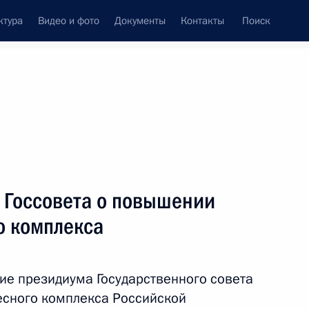
ктура
Видео и фото
Документы
Контакты
Поиск
Все персоны
 Госсовета о повышении
о комплекса
Подписаться на ленту
ие президиума Государственного совета
есного комплекса Российской