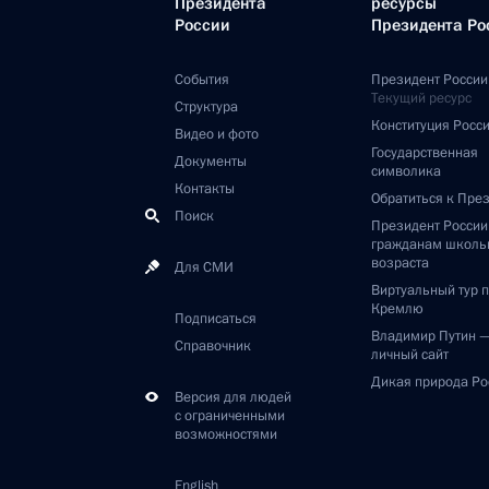
Президента
ресурсы
России
Президента Ро
События
Президент России
Текущий ресурс
Структура
Конституция Росс
Видео и фото
Государственная
Документы
символика
Контакты
Обратиться к Пре
Поиск
Президент Росси
гражданам школь
возраста
Для СМИ
Виртуальный тур 
Кремлю
Подписаться
Владимир Путин 
Справочник
личный сайт
Дикая природа Ро
Версия для людей
с ограниченными
возможностями
English