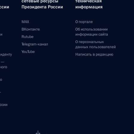
сетевые ресурсы
техническая
ссии
Президента России
информация
MAX
О портале
ВКонтакте
Об использовании
ии
информации сайта
Rutube
О персональных
Telegram-канал
данных пользователей
YouTube
зиденту
Написать в редакцию
и —
ного
по
—
ссии