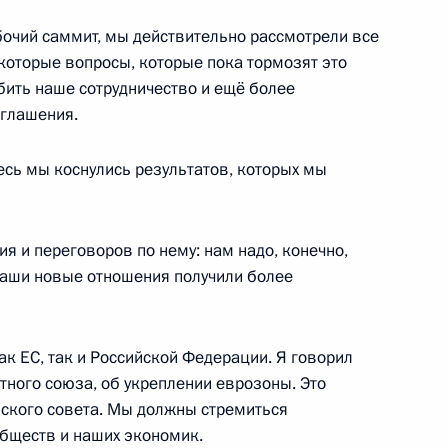
очий саммит, мы действительно рассмотрели все
з
которые вопросы, которые пока тормозят это
убить наше сотрудничество и ещё более
оглашения.
бург на саммит Россия – ЕС
есь мы коснулись результатов, которых мы
ия и переговоров по нему: нам надо, конечно,
 наши новые отношения получили более
ской комиссии Жозе Мануэлом
к ЕС, так и Российской Федерации. Я говорил
тного союза, об укреплении еврозоны. Это
ского совета. Мы должны стремиться
бществ и наших экономик.
итогам встречи на высшем