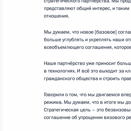
стратегического партнёрства. Мы про
представляют общий интерес, и таким
В столице Швеции завершил работ
отношения.
18 ноября 2009 года, 17:00
Мы думаем, что новое [базовое] согл
больше углублять и укреплять наши от
всеобъемлющего соглашения, которое 
Показа
Наше партнёрство уже приносит больш
в технологиях. И всё это выходит за 
гражданского общества и строить пра
Встреча с военнослужащими Во
Говорили о том, что мы двигаемся впе
режима. Мы думаем, что в итоге мы до
26 июля 2026 года
Стратегическая цель – это безвизовы
соглашение об упрощении визового р