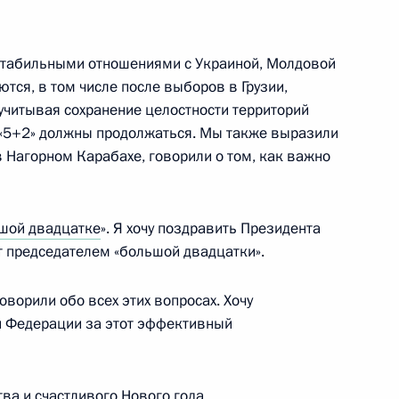
 стабильными отношениями с Украиной, Молдовой
ются, в том числе после выборов в Грузии,
з
читывая сохранение целостности территорий
 «5+2» должны продолжаться. Мы также выразили
 Нагорном Карабахе, говорили о том, как важно
 промышленников России
шой двадцатке
». Я хочу поздравить Президента
ловых кругов Бельгии
ет председателем «большой двадцатки».
оворили обо всех этих вопросах. Хочу
й Федерации за этот эффективный
ечи на высшем уровне
ва и счастливого Нового года.