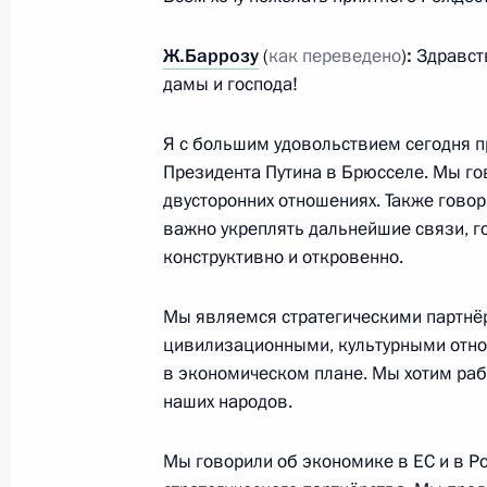
Ж.Баррозу
(
как переведено
)
:
Здравст
дамы и господа!
В Брюсселе состоялся саммит Росс
7 декабря 2010 года, 19:00
Я с большим удовольствием сегодня 
Президента Путина в Брюсселе. Мы го
двусторонних отношениях. Также говор
важно укреплять дальнейшие связи, г
В Ростове-на-Дону состоялся самм
конструктивно и откровенно.
1 июня 2010 года, 14:00
Мы являемся стратегическими партнё
цивилизационными, культурными отнош
Неформальная встреча лидеров Ро
в экономическом плане. Мы хотим рабо
в рамках саммита Россия – ЕС
наших народов.
31 мая 2010 года, 20:10
Мы говорили об экономике в ЕС и в Р