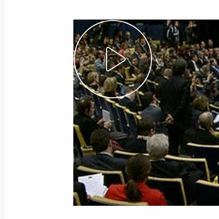
Рабочий завтрак от имени премье
Ренци
17 октября 2014 года, 12:10
Телефонный разговор с Председат
Жозе Мануэлом Баррозу
15 сентября 2014 года, 23:00
Телефонный разговор с Председат
Мануэлом Баррозу
29 августа 2014 года, 21:15