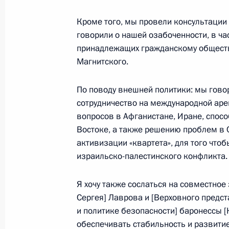
уровне Россия – Европейский союз
Кроме того, мы провели консультации
21 декабря 2012 года, 18:00
говорили о нашей озабоченности, в час
принадлежащих гражданскому обществу
Магнитского.
Саммит Россия – Евросоюз
По поводу внешней политики: мы говор
21 декабря 2012 года, 15:00
сотрудничество на международной аре
вопросов в Афганистане, Иране, спос
Востоке, а также решению проблем в 
Президент России примет участие 
активизации «квартета», для того чт
израильско-палестинского конфликта.
14 декабря 2012 года, 10:00
Я хочу также сослаться на совместное
Сергея] Лаврова и [Верховного предс
Неформальная встреча с Жозе Ман
и политике безопасности]
баронессы [
Ван Ромпёем
обеспечивать стабильность и развити