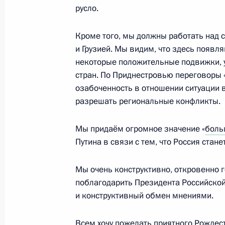
3 июня 2012 года, 19:50
русло.
Кроме того, мы должны работать над
и Грузией. Мы видим, что здесь появля
Саммит Россия – Европейский сою
некоторые положительные подвижки, у
10 июня 2011 года, 15:00
стран. По Приднестровью переговоры
озабоченность в отношении ситуации в
разрешать региональные конфликты.
Встреча с членами Круглого стола
Мы придаём огромное значение «
боль
и Евросоюза и представителями де
Путина в связи с тем, что Россия стан
7 декабря 2010 года, 20:50
Мы очень конструктивно, откровенно г
поблагодарить Президента Российско
Пресс-конференция по итогам встр
и конструктивный обмен мнениями.
Россия – Европейский союз
Всем хочу пожелать приятного Рождест
7 декабря 2010 года, 19:30