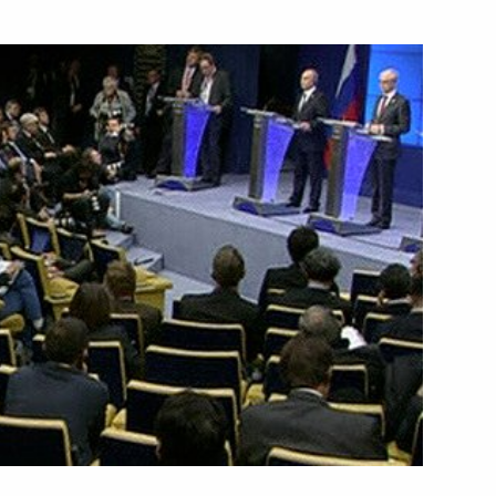
р-министра Италии Маттео
елем Европейской комиссии
елем Еврокомиссии Жозе