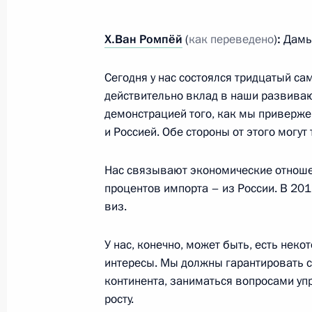
Телефонный разговор с Председат
Мануэлом Баррозу
Х.Ван Ромпёй
(
как переведено
)
:
Дамы 
14 августа 2014 года, 23:50
Сегодня у нас состоялся тридцатый са
действительно вклад в наши развиваю
демонстрацией того, как мы приверже
Телефонный разговор с Председат
и Россией. Обе стороны от этого могут
Мануэлом Баррозу
11 августа 2014 года, 18:50
Нас связывают экономические отношен
процентов импорта – из России. В 20
виз.
Телефонный разговор с Председат
У нас, конечно, может быть, есть нек
Жозе Мануэлом Баррозу
интересы. Мы должны гарантировать с
13 июня 2014 года, 22:30
континента, заниматься вопросами уп
росту.