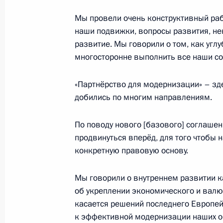
Мы провели очень конструктивный раб
Саммит Россия – Европейский сою
наши подвижки, вопросы развития, не
4 июня 2013 года, 15:30
развитие. Мы говорили о том, как угл
многосторонне выполнить все наши с
Владимир Путин прибыл в Екатерин
«Партнёрство для модернизации» – зд
добились по многим направлениям.
3 июня 2013 года, 21:30
По поводу нового [базового] соглашен
продвинуться вперёд, для того чтобы
Встреча с Председателем Европей
конкретную правовую основу.
Баррозу
21 марта 2013 года, 18:30
Мы говорили о внутреннем развитии ка
об укреплении экономического и валю
касается решений последнего Европей
к эффективной модернизации наших о
Совместная пресс-конференция по 