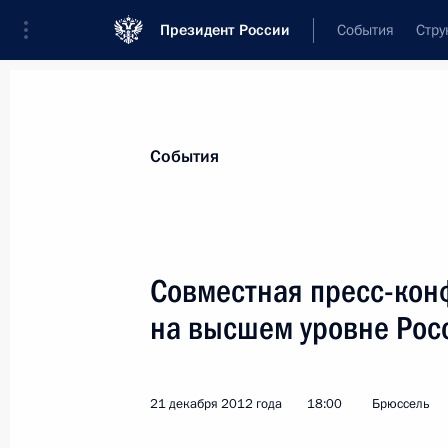
Президент России
События
Стру
Материалы по выбранной персоне
События
Баррозу
,
Жозе Мануэл
Совместная пресс-кон
на высшем уровне Рос
Лента событий
21 декабря 2012 года
18:00
Брюссель