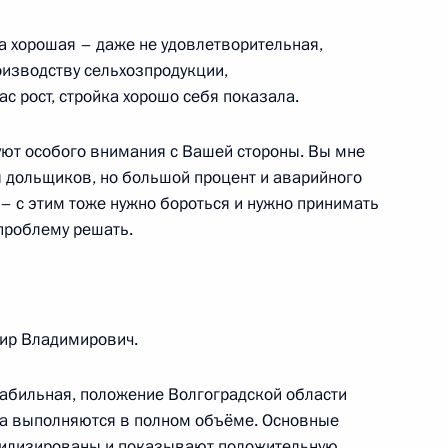
ка хорошая – даже не удовлетворительная,
роизводству сельхозпродукции,
с рост, стройка хорошо себя показала.
буют особого внимания с Вашей стороны. Вы мне
ы дольщиков, но большой процент и аварийного
– с этим тоже нужно бороться и нужно принимать
проблему решать.
ные
Официальные
Правовая и
сетевые ресурсы
техническая
ссии
Президента России
информация
ир Владимирович.
MAX
О портале
абильная, положение Волгоградской области
ВКонтакте
Об использовании
ии
информации сайта
ва выполняются в полном объёме. Основные
Rutube
О персональных
билизированы и показывают положительную
Telegram-канал