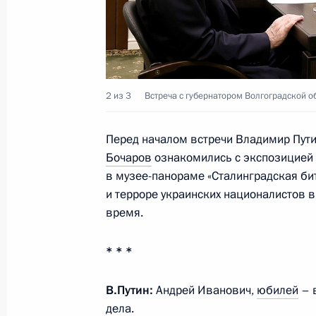
2 из 3
Встреча с губернатором Волгоградской 
Перед началом встречи Владимир Пути
Бочаров
ознакомились с экспозицией
в музее-панораме «Сталинградская б
и терроре украинских националистов 
время.
* * *
В.Путин:
Андрей Иванович,
юбилей
– в
дела.