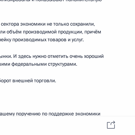
данных пользователей
YouTube
зиденту
Написать в редакцию
и —
ного
 сектора экономики не только сохранили,
или объём производимой продукции, причём
по
ейку производимых товаров и услуг.
—
нки. И здесь нужно отметить очень хороший
ссии
шими федеральными структурами.
борот внешней торговли.
Все материалы сайта
доступны по лицензии:
Creative Commons
ашему поручению по поддержке экономики
Attribution 4.0
International
и и Волгоградской областью приняты
мики, что позволило не только сохранить