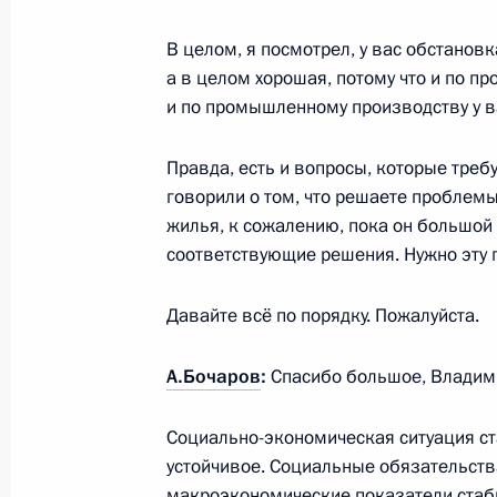
В целом, я посмотрел, у вас обстанов
а в целом хорошая, потому что и по п
и по промышленному производству у ва
Правда, есть и вопросы, которые тре
говорили о том, что решаете проблем
жилья, к сожалению, пока он большой 
соответствующие решения. Нужно эту 
Разделы сайта
Информацион
Давайте всё по порядку. Пожалуйста.
Президента
ресурсы
России
Президента Ро
А.Бочаров
:
Спасибо большое, Владим
События
Президент России
Текущий ресурс
Социально-экономическая ситуация ст
Структура
Конституция Росс
устойчивое. Социальные обязательст
Видео и фото
Государственная
макроэкономические показатели ста
Документы