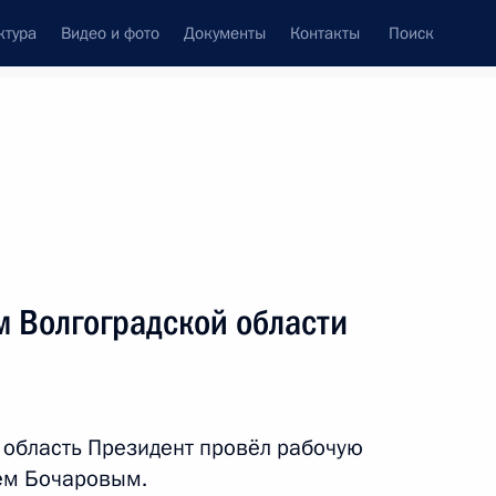
ктура
Видео и фото
Документы
Контакты
Поиск
м Волгоградской области
ю область Президент провёл рабочую
еем Бочаровым.