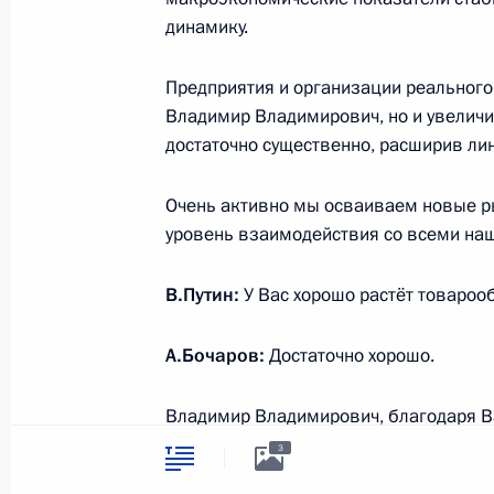
символика
динамику.
Контакты
Обратиться к Пре
Поиск
Президент Росси
гражданам школь
Предприятия и организации реального
возраста
Для СМИ
Владимир Владимирович, но и увелич
Виртуальный тур 
достаточно существенно, расширив лин
Кремлю
Подписаться
Владимир Путин 
Справочник
личный сайт
Очень активно мы осваиваем новые ры
Дикая природа Ро
уровень взаимодействия со всеми на
Версия для людей
с ограниченными
возможностями
В.Путин:
У Вас хорошо растёт товароо
English
А.Бочаров:
Достаточно хорошо.
Администрация
Владимир Владимирович, благодаря В
Президента России
2026 год
Правительством Российской Федераци
3
дополнительные меры поддержки эконо