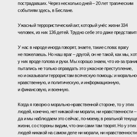
пострадавших. Через несколько дней – 20 лет трагическим
событиям здесь, в Беслане.
Ужасный террористический акт, который унёс жизни 334
человек, из них 136 детей. Трудно себе это даже представит
У нас в народе иногда говорят, знаете, такие слова: врагу
не пожелаешь. Но наш враг – другой, он не такой, как мы, хо
у них вроде голова и руки. Мы хорошо знаем, что из-за гран
пытались не только оправдать это ужасное преступление,
но и оказывали террористам всяческую помощь: и морально
нравственную, и политическую, и информационную,
и финансовую, и военную.
Когда я говорю о морально-нравственной стороне, то у этих
людей, конечно, нет никакой ни морали, ни нравственности –
да и мы наблюдаем это сейчас, по-моему, в реальной текущ
жизни, со стороны видим, что они сами там творят. Но у этих
людей никакой на самом деле ни морали, ни нравственности