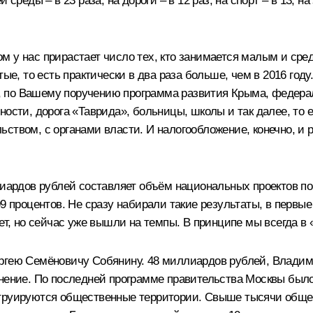
среды – в 23 раза, на дороги – в 12 раз, на спорт – в 13, на
м у нас прирастает число тех, кто занимается малым и сре
тые, то есть практически в два раза больше, чем в 2016 год
 по Вашему поручению программа развития Крыма, федерал
ости, дорога «Таврида», больницы, школы и так далее, то е
ством, с органами власти. И налогообложение, конечно, и р
лиардов рублей составляет объём национальных проектов п
9 процентов. Не сразу набирали такие результаты, в первые
 но сейчас уже вышли на темпы. В принципе мы всегда в «
ергею Семёновичу Собянину. 48 миллиардов рублей, Влади
анение. По последней программе правительства Москвы было
нструируются общественные территории. Свыше тысячи общ