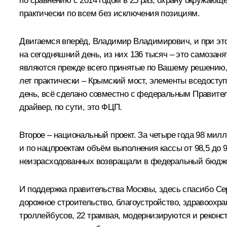
по сравнению с 2014 годом в 25 раз, охрану окружающей 
практически по всем без исключения позициям.
Двигаемся вперёд, Владимир Владимирович, и при это
на сегодняшний день, из них 136 тысяч – это самозаня
являются прежде всего принятые по Вашему решению,
лет практически – Крымский мост, элементы вседоступн
день, всё сделано совместно с федеральным Правитель
драйвер, по сути, это ФЦП.
Второе – национальный проект. За четыре года 98 мил
и по нацпроектам объём выполнения кассы от 98,5 до 9
неизрасходованных возвращали в федеральный бюджет,
И поддержка правительства Москвы, здесь спасибо С
дорожное строительство, благоустройство, здравоохр
троллейбусов, 22 трамвая, модернизируются и реко