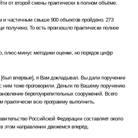
йти от второй смены практически в полном объёме.
 и частичным свыше 900 объектов пройдено. 273
и получено. То есть произошло практически полное
о, плюс-минус методики оценки, но порядок цифр
ы [был впервые], я Вам докладывал. Вы дали поручение
с ним тоже проговорили. Деньги по Вашему поручению
ановление берегоукрепительных сооружений. Всего
ем практически всю программу выполнить.
авительство Российской Федерации составляет около
е в этом направлении движемся вперёд.