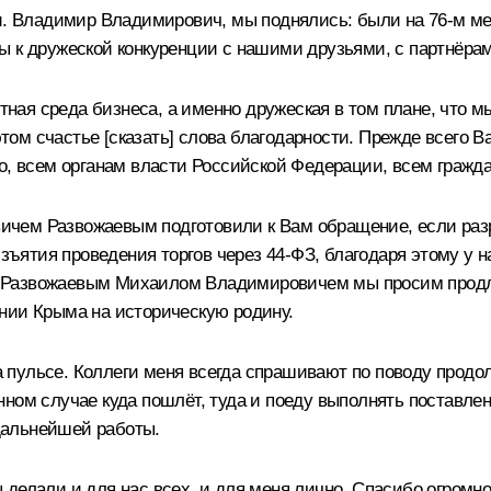
и. Владимир Владимирович, мы поднялись: были на 76-м мест
ы к дружеской конкуренции с нашими друзьями, с партнёрам
нтная среда бизнеса, а именно дружеская в том плане, что 
этом счастье [сказать] слова благодарности. Прежде всего В
о, всем органам власти Российской Федерации, всем граждан
чем Развожаевым подготовили к Вам обращение, если разр
изъятия проведения торгов через 44-ФЗ, благодаря этому у 
 Развожаевым Михаилом Владимировичем мы просим продлит
нии Крыма на историческую родину.
пульсе. Коллеги меня всегда спрашивают по поводу продол
нном случае куда пошлёт, туда и поеду выполнять поставл
дальнейшей работы.
делали и для нас всех, и для меня лично. Спасибо огромно