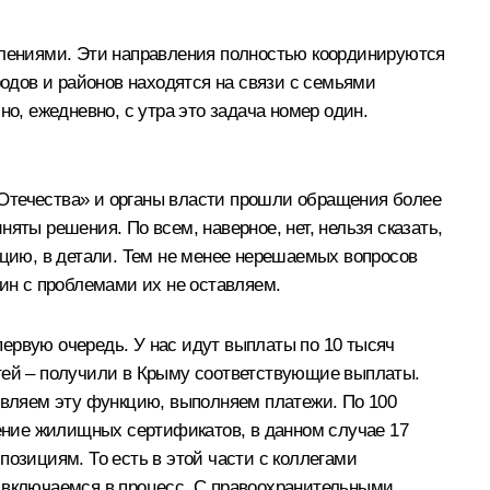
авлениями. Эти направления полностью координируются
одов и районов находятся на связи с семьями
, ежедневно, с утра это задача номер один.
 Отечества» и органы власти прошли обращения более
яты решения. По всем, наверное, нет, нельзя сказать,
ацию, в детали. Тем не менее нерешаемых вопросов
дин с проблемами их не оставляем.
ервую очередь. У нас идут выплаты по 10 тысяч
стей – получили в Крыму соответствующие выплаты.
вляем эту функцию, выполняем платежи. По 100
чение жилищных сертификатов, в данном случае 17
позициям. То есть в этой части с коллегами
, включаемся в процесс. С правоохранительными