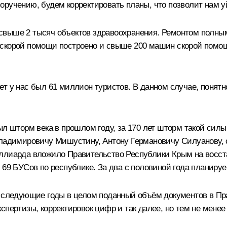
оручению, будем корректировать планы, что позволит нам у
свыше 2 тысяч объектов здравоохранения. Ремонтом полным
скорой помощи построено и свыше 200 машин скорой помощ
т у нас был 61 миллион туристов. В данном случае, понятн
ыл шторм века в прошлом году, за 170 лет шторм такой сил
Владимировичу Мишустину, Антону Германовичу Силуанову, 
иллиарда вложило Правительство Республики Крым на восст
 69 БУСов по республике. За два с половиной года планиру
а следующие годы в целом поданный объём документов в Пр
спертизы, корректировок цифр и так далее, но тем не мене