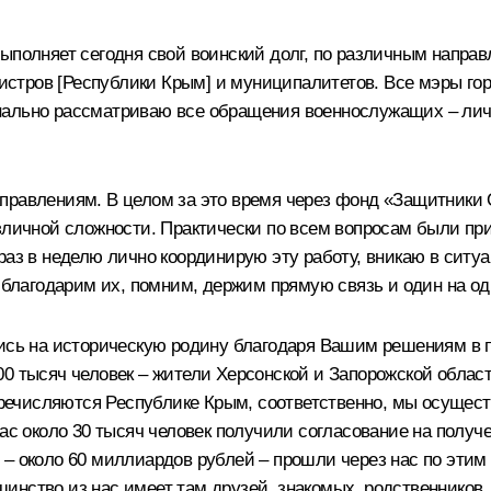
выполняет сегодня свой воинский долг, по различным напр
тров [Республики Крым] и муниципалитетов. Все мэры гор
ально рассматриваю все обращения военнослужащих – лично
правлениям. В целом за это время через фонд «Защитники
зличной сложности. Практически по всем вопросам были прин
раз в неделю лично координирую эту работу, вникаю в ситу
, благодарим их, помним, держим прямую связь и один на о
лись на историческую родину благодаря Вашим решениям в п
00 тысяч человек – жители Херсонской и Запорожской обла
ечисляются Республике Крым, соответственно, мы осущест
нас около 30 тысяч человек получили согласование на полу
– около 60 миллиардов рублей – прошли через нас по этим 
инство из нас имеет там друзей, знакомых, родственников