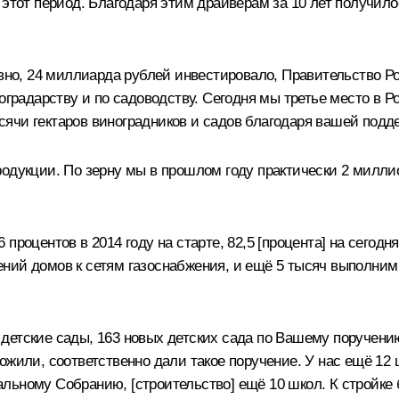
 этот период. Благодаря этим драйверам за 10 лет получил
ловно, 24 миллиарда рублей инвестировало, Правительство
ноградарству и по садоводству. Сегодня мы третье место 
ячи гектаров виноградников и садов благодаря вашей подд
одукции. По зерну мы в прошлом году практически 2 миллио
процентов в 2014 году на старте, 82,5 [процента] на сегод
ий домов к сетям газоснабжения, и ещё 5 тысяч выполним 
детские сады, 163 новых детских сада по Вашему поручени
ожили, соответственно дали такое поручение. У нас ещё 12 
льному Собранию, [строительство] ещё 10 школ. К стройке 