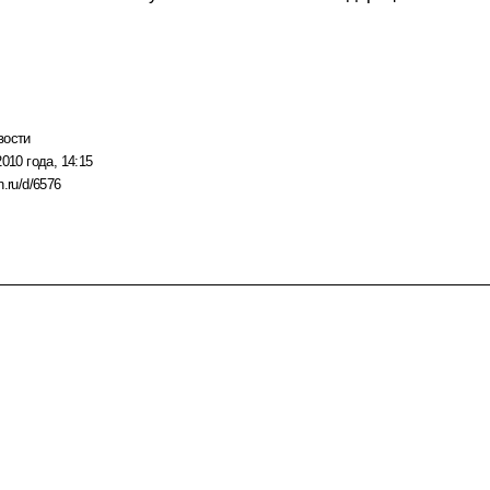
вости
2010 года, 14:15
n.ru/d/6576