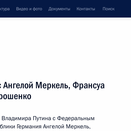
ктура
Видео и фото
Документы
Контакты
Поиск
Все персоны
с Ангелой Меркель, Франсуа
орошенко
Подписаться на ленту
р Владимира Путина с Федеральным
блики Германия Ангелой Меркель,