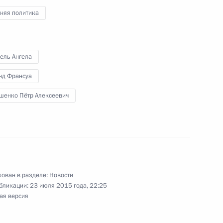
няя политика
ом Украины Петром
ель Ангела
нд Франсуа
шенко Пётр Алексеевич
еркель, Франсуа Олландом
ате»
ован в разделе:
Новости
бликации:
23 июля 2015 года, 22:25
ая версия