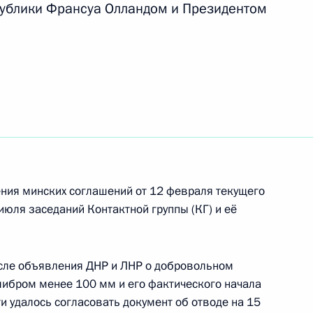
ублики Франсуа Олландом и Президентом
ом Украины Петром
ом Украины Петром
ния минских соглашений от 12 февраля текущего
 июля заседаний Контактной группы (КГ) и её
ным канцлером Германии
осле объявления ДНР и ЛНР о добровольном
ибром менее 100 мм и его фактического начала
и удалось согласовать документ об отводе на 15