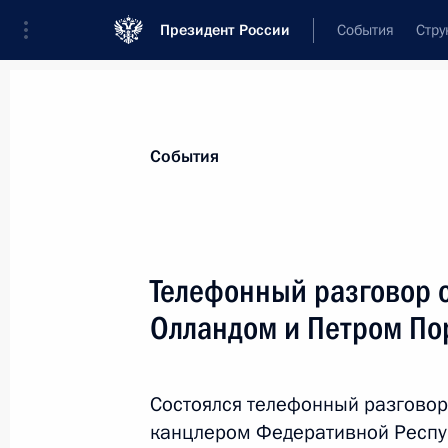
Президент России
События
Стру
Материалы по выбранной персоне
События
Порошенко
,
Пётр
Алексеевич
Телефонный разговор 
Олландом и Петром П
Лента событий
Состоялся телефонный разгово
канцлером Федеративной Респу