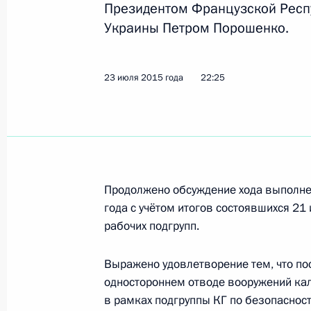
Президентом Французской Респ
Телефонный разговор с Президент
Украины Петром Порошенко.
Порошенко
21 июня 2018 года, 14:45
23 июля 2015 года
22:25
Телефонный разговор с Президент
Порошенко
9 июня 2018 года, 14:45
Продолжено обсуждение хода выполне
года с учётом итогов состоявшихся 21
Телефонный разговор с Федераль
рабочих подгрупп.
Ангелой Меркель
Выражено удовлетворение тем, что п
11 мая 2018 года, 12:20
одностороннем отводе вооружений кал
в рамках подгруппы КГ по безопасност