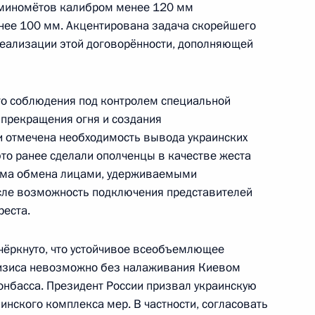
, миномётов калибром менее 120 мм
димира Путина, Федерального
нее 100 мм. Акцентирована задача скорейшего
ь, Президента Франции
реализации этой договорённости, дополняющей
 Украины Петра Порошенко
го соблюдения под контролем специальной
прекращения огня и создания
и отмечена необходимость вывода украинских
еркель, Эммануэлем
это ранее сделали ополченцы в качестве жеста
ема обмена лицами, удерживаемыми
сле возможность подключения представителей
реста.
ёркнуто, что устойчивое всеобъемлющее
еркель, Эммануэлем
ризиса невозможно без налаживания Киевом
онбасса. Президент России призвал украинскую
минского комплекса мер. В частности, согласовать