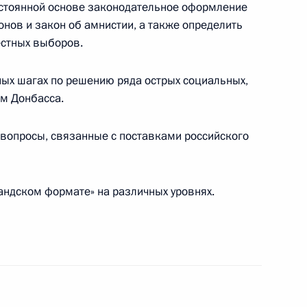
постоянной основе законодательное оформление
онов и закон об амнистии, а также определить
естных выборов.
еркель, Франсуа Олландом
ых шагах по решению ряда острых социальных,
м Донбасса.
 вопросы, связанные с поставками российского
ате»
андском формате» на различных уровнях.
еркель, Франсуа Олландом