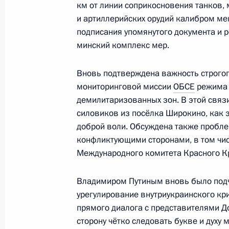
км от линии соприкосновения танков
Заявление Президента России Вла
и артиллерийских орудий калибром ме
канцлера Германии Ангелы Меркел
подписания упомянутого документа и 
Эммануэля Макрона и Президента
минский комплекс мер.
29 марта 2018 года, 14:00
Вновь подтверждена важность строго
мониторинговой миссии
ОБСЕ
режима 
демилитаризованных зон. В этой связ
Телефонный разговор с Ангелой М
силовиков из посёлка Широкино, как 
Макроном и Петром Порошенко
доброй воли. Обсуждена также пробл
22 августа 2017 года, 23:45
конфликтующими сторонами, в том чи
Международного комитета Красного К
Владимиром Путиным вновь было подч
Телефонный разговор с Ангелой М
урегулирование внутриукраинского к
Макроном и Петром Порошенко
прямого диалога с представителями Д
24 июля 2017 года, 16:15
сторону чётко следовать букве и духу 