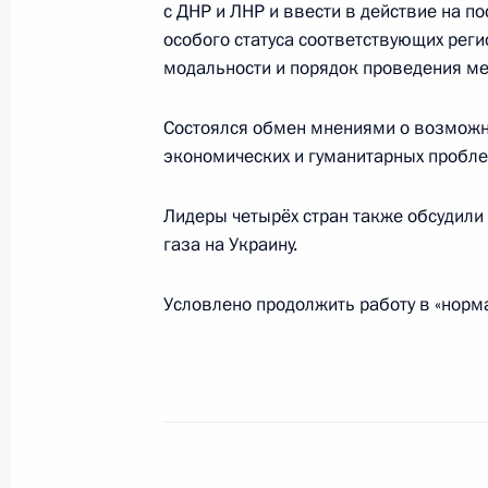
с ДНР и ЛНР и ввести в действие на 
особого статуса соответствующих реги
модальности и порядок проведения м
Телефонный разговор с Ангелой М
и Петром Порошенко
Состоялся обмен мнениями о возможн
18 апреля 2017 года, 00:50
экономических и гуманитарных пробле
Лидеры четырёх стран также обсудили
Переговоры в «нормандском форм
газа на Украину.
20 октября 2016 года, 00:20
Условлено продолжить работу в «норм
Телефонный разговор с Ангелой М
и Петром Порошенко
24 мая 2016 года, 02:10