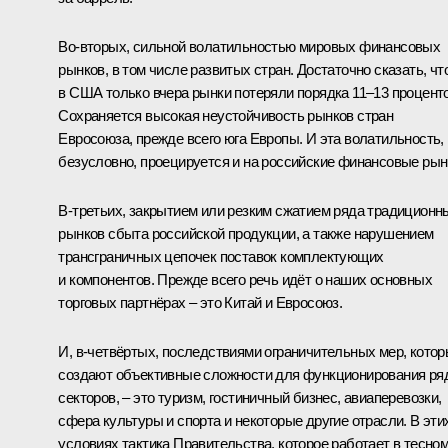
Во-вторых, сильной волатильностью мировых финансовых
рынков, в том числе развитых стран. Достаточно сказать, чт
в США только вчера рынки потеряли порядка 11–13 проценто
Сохраняется высокая неустойчивость рынков стран
Евросоюза, прежде всего юга Европы. И эта волатильность,
безусловно, проецируется и на российские финансовые рын
В-третьих, закрытием или резким сжатием ряда традиционн
рынков сбыта российской продукции, а также нарушением
трансграничных цепочек поставок комплектующих
и компонентов. Прежде всего речь идёт о наших основных
торговых партнёрах – это Китай и Евросоюз.
И, в-четвёртых, последствиями ограничительных мер, кото
создают объективные сложности для функционирования ря
секторов, – это туризм, гостиничный бизнес, авиаперевозки,
сфера культуры и спорта и некоторые другие отрасли. В эти
условиях тактика Правительства, которое работает в тесно