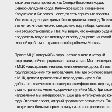
таких значимых проектов, как Северо-Восточная хорда,
Северо-Западная хорда, Калужское шоссе, соединение
Калужского и Киевского шоссе, то есть серьёзные проекты.
Уже есть заделы для дальнейшего движения вперёд. То ест
это не так, что мы чего-то специально под выборы сделали
и на этом остановились. Нет. Мы видим, что ежегодно будем
продолжать такую же активную стройку для решения самой
главной проблемы – транспортной проблемы Москвы.
Проект МЦК, который Вы хорошо тоже знаете и который
открывали, сейчас продолжает развиваться. Мы присоедин
к МЦК магистральные направления железных дорог. В этом
году присоединили три направления. Там, где оно пересекае
с МЦК, делаем транспортный пересадочный узел. Он
добавляет количество пассажиров и комфортность пересад
с магистральных железнодорожных путей на МЦК. Три таки
направления мы интегрировали. Ещё два интегрируем до ко
года. Это тоже проект, который продолжает развиваться. Так
что три этих больших проекта живут и активно развиваются.