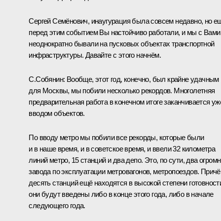
Сергей Семёнович, инаугурация была совсем недавно, но е
перед этим событием Вы настойчиво работали, и мы с Вами
неоднократно бывали на пусковых объектах транспортной
инфраструктуры. Давайте с этого начнём.
С.Собянин
:
Вообще, этот год, конечно, был крайне удачным
для Москвы, мы побили несколько рекордов. Многолетняя
предварительная работа в конечном итоге заканчивается уж
вводом объектов.
По вводу метро мы побили все рекорды, которые были
и в наше время, и в советское время, и ввели 32 километра
линий метро, 15 станций и два депо. Это, по сути, два огром
завода по эксплуатации метровагонов, метропоездов. Прич
десять станций ещё находятся в высокой степени готовност
они будут введены либо в конце этого года, либо в начале
следующего года.