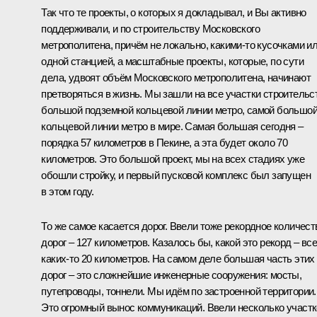
Так что те проекты, о которых я докладывал, и Вы активно
поддерживали, и по строительству Московского
метрополитена, причём не локально, какими-то кусочками и
одной станцией, а масштабные проекты, которые, по сути
дела, удвоят объём Московского метрополитена, начинают
претворяться в жизнь. Мы зашли на все участки строительс
большой подземной кольцевой линии метро, самой большо
кольцевой линии метро в мире. Самая большая сегодня –
порядка 57 километров в Пекине, а эта будет около 70
километров. Это большой проект, мы на всех стадиях уже
обошли стройку, и первый пусковой комплекс был запущен
в этом году.
То же самое касается дорог. Ввели тоже рекордное количест
дорог – 127 километров. Казалось бы, какой это рекорд – все
каких-то 20 километров. На самом деле б
о
льшая часть этих
дорог – это сложнейшие инженерные сооружения: мосты,
путепроводы, тоннели. Мы идём по застроенной территории.
Это огромный вынос коммуникаций. Ввели несколько участ