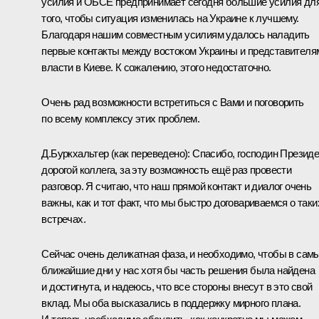
усилия и
ОБСЕ
предпринимает сегодня большие усилия дл
того, чтобы ситуация изменилась на Украине к лучшему.
Благодаря нашим совместным усилиям удалось наладить
первые контакты между востоком Украины и представителя
власти в Киеве. К сожалению, этого недостаточно.
Очень рад возможности встретиться с Вами и поговорить
по всему комплексу этих проблем.
Д.Буркхальтер
(
как переведено
)
:
Спасибо, господин Президе
дорогой коллега, за эту возможность ещё раз провести
разговор. Я считаю, что наш прямой контакт и диалог очень
важны, как и тот факт, что мы быстро договариваемся о таки
встречах.
Сейчас очень деликатная фаза, и необходимо, чтобы в сам
ближайшие дни у нас хотя бы часть решения была найдена
и достигнута, и надеюсь, что все стороны внесут в это свой
вклад. Мы оба высказались в поддержку мирного плана.