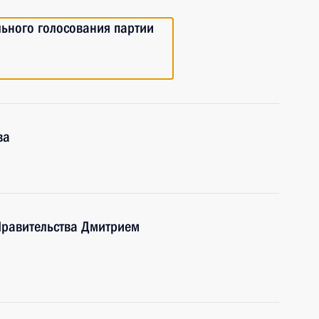
льного голосования партии
ва
Правительства Дмитрием