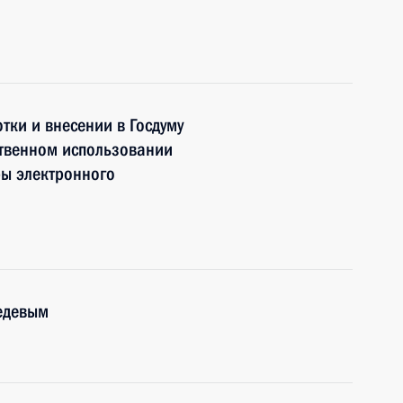
тки и внесении в Госдуму
твенном использовании
ры электронного
едевым