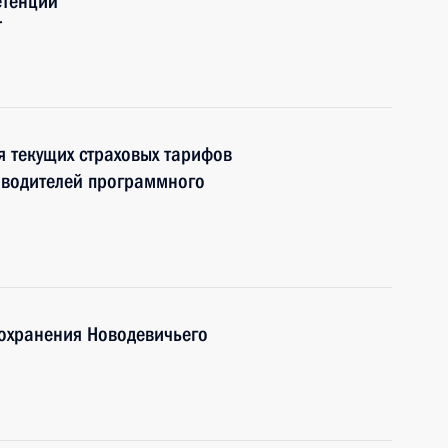
етенций
Т
я текущих страховых тарифов
зводителей программного
сохранения Новодевичьего