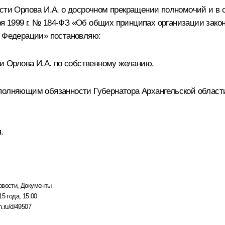
асти
Орлова И.А.
о досрочном прекращении полномочий и в со
ября 1999 г. № 184-ФЗ «Об общих принципах организации за
й Федерации» постановляю:
ти Орлова И.А. по собственному желанию.
полняющим обязанности Губернатора Архангельской области
.
овости
,
Документы
15 года, 15:00
n.ru/d/49507