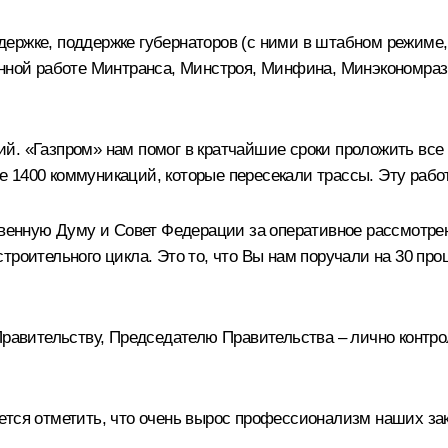
держке, поддержке губернаторов (с ними в штабном режим
енной работе Минтранса, Минстроя, Минфина, Минэкономраз
ий. «Газпром» нам помог в кратчайшие сроки проложить вс
 1400 коммуникаций, которые пересекали трассы. Эту рабо
ственную Думу и Совет Федерации за оперативное рассмот
троительного цикла. Это то, что Вы нам поручали на 30 про
Правительству, Председателю Правительства – лично контрол
ется отметить, что очень вырос профессионализм наших зак