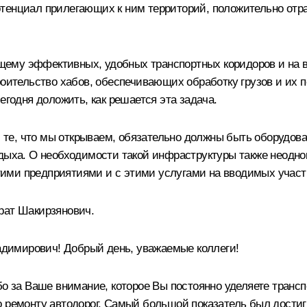
тенциал прилегающих к ним территорий, положительно отра
ему эффективных, удобных транспортных коридоров и на во
троительство хабов, обеспечивающих обработку грузов и и
егодня доложить, как решается эта задача.
 и те, что мы открываем, обязательно должны быть оборудо
тдыха. О необходимости такой инфраструктуры также неодно
 этими предприятиями и с этими услугами на вводимых участ
рат Шакирзянович.
имирович! Добрый день, уважаемые коллеги!
за Ваше внимание, которое Вы постоянно уделяете трансп
о ремонту автодорог. Самый большой показатель был достиг