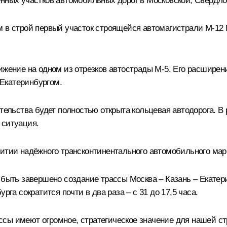
ённых участков автомобильных дорог в Московской, Свердло
 в строй первый участок строящейся автомагистрали М-12 М
вижение на одном из отрезков автострады М-5. Его расшире
Екатеринбургом.
ительства будет полностью открыта кольцевая автодорога. В
 ситуация.
витии надёжного трансконтинентального автомобильного мар
 быть завершено создание трассы Москва – Казань – Екатер
рга сократится почти в два раза – с 31 до 17,5 часа.
ссы имеют огромное, стратегическое значение для нашей с