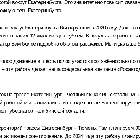
рогой вокруг Екатеринбурга. Это значительно повысит связа
рожную сеть Екатеринбурга.
оги вокруг Екатеринбурга Вы поручили в 2020 году. Для э
 составил 12 миллиардов рублей. В результате работы за
атор Вам более подробно об этом расскажет. Мы и дальше б
лос движение в шесть полос участок протяжённостью почти
 – эту работу делает наша федеральная компания «Росавтод
 на трассе Екатеринбург – Челябинск, как Вы сказали, М-5.
той работой мы занимались, и сегодня после Вашего поруче
жет губернатор Челябинской области.
рриторий трассы Екатеринбург – Тюмень. Там планируем 30
т активное проектирование. До 2024 года эту работу планир