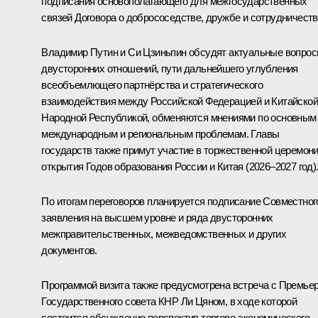
подписания основополагающего для межгосударственных
связей Договора о добрососедстве, дружбе и сотрудничеств
Владимир Путин и Си Цзиньпин обсудят актуальные вопро
двусторонних отношений, пути дальнейшего углубления
всеобъемлющего партнёрства и стратегического
взаимодействия между Российской Федерацией и Китайской
Народной Республикой, обменяются мнениями по основным
международным и региональным проблемам. Главы
государств также примут участие в торжественной церемон
открытия Годов образования России и Китая (2026–2027 год)
По итогам переговоров планируется подписание Совместног
заявления на высшем уровне и ряда двусторонних
межправительственных, межведомственных и других
документов.
Программой визита также предусмотрена встреча с Премье
Государственного совета КНР Ли Цяном, в ходе которой
состоится обсуждение перспектив торгово-экономического