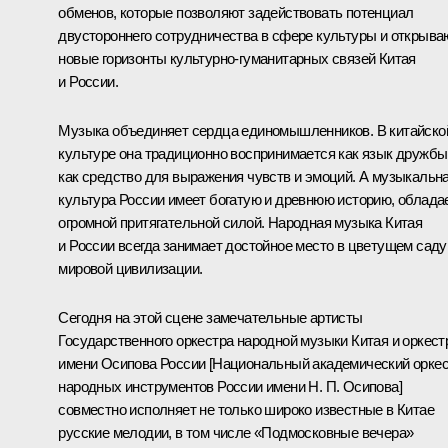
обменов, которые позволяют задействовать потенциал
двустороннего сотрудничества в сфере культуры и открыва
новые горизонты культурно-гуманитарных связей Китая
и России.
Музыка объединяет сердца единомышленников. В китайско
культуре она традиционно воспринимается как язык дружбы
как средство для выражения чувств и эмоций. А музыкальн
культура России имеет богатую и древнюю историю, облада
огромной притягательной силой. Народная музыка Китая
и России всегда занимает достойное место в цветущем саду
мировой цивилизации.
Сегодня на этой сцене замечательные артисты
Государственного оркестра народной музыки Китая и оркест
имени Осипова России [Национальный академический орке
народных инструментов России имени Н. П. Осипова]
совместно исполняет не только широко известные в Китае
русские мелодии, в том числе «Подмосковные вечера»