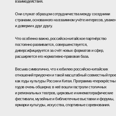
взаимодействия.
Они служат образцом сотрудничества между соседними
странами, основанного на взаимном учёте интересов, уваже
и доверии к друг другу.
Что особенно важно, российско-китайское партнёрство
постоянно развивается, совершенствуется,
диверсифицируется за счёт новых форматов и сфер,
расширяется его нормативно-правовая база.
Весьма символично, что к юбилею российско-китайских
отношений приурочен и такой масштабный совместный прое
как годы культуры России и Китая. Программа «перекрёстны
годов очень обширна: в неё вошли гастроли столичных
и региональных театров, цирковые и кинематографические
фестивали, музейные и библиотечные выставки и форумы,
ярмарки культуры, искусства, спортивные соревнования.