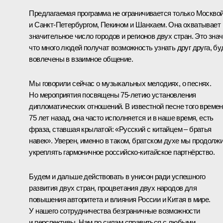
Предлагаемая программа не ограничивается только Москво
и Санкт-Петербургом, Пекином и Шанхаем. Она охватывает
значительное число городов и регионов двух стран. Это знач
что много людей получат возможность узнать друг друга, бу
вовлечены в взаимное общение.
Мы говорили сейчас о музыкальных мелодиях, о песнях.
Но мероприятия посвящены 75-летию установления
дипломатических отношений. В известной песне того времен
75 лет назад, она часто исполняется и в наше время, есть
фраза, ставшая крылатой: «Русский с китайцем – братья
навек». Уверен, именно в таком, братском духе мы продолж
укреплять гармоничное российско-китайское партнёрство.
Будем и дальше действовать в унисон ради успешного
развития двух стран, процветания двух народов для
повышения авторитета и влияния России и Китая в мире.
У нашего сотрудничества безграничные возможности
и перспективы. Нам по силам справиться с любыми