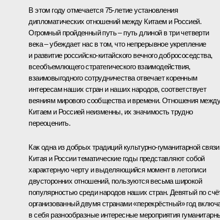
В этом году отмечается 75-летие установления
дипломатических отношений между Китаем и Россией.
Огромный пройденный путь – путь длиной в три четверти
века – убеждает нас в том, что непрерывное укрепление
и развитие российско-китайского вечного добрососедства,
всеобъемлющего стратегического взаимодействия,
взаимовыгодного сотрудничества отвечает коренным
интересам наших стран и наших народов, соответствует
веяниям мирового сообщества и времени. Отношения межд
Китаем и Россией неизменны, их значимость трудно
переоценить.
Как одна из добрых традиций культурно-гуманитарной связи
Китая и России тематические годы представляют собой
характерную черту и выделяющийся момент в летописи
двусторонних отношений, пользуются весьма широкой
популярностью среди народов наших стран. Девятый по счё
организованный двумя странами «перекрёстный» год включ
в себя разнообразные интересные мероприятия гуманитарн