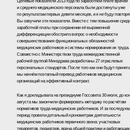
Целевые показатели 2013 года по заработной плате врачей
и среднего медицинского персонала были достигнуты уже
по результатам первых девяти месяцев, и я не буду повторя
Вы озвучили эти показатели. Вместе с тем повышение сред
заработной платы при сохранении её выраженной
дифференциации обострило вопрос о необходимости
совершенствования функциональных обязанностей
медицинских работников и системы нормирования их труда.
Совместно с Министерством труда межведомственной
рабочей группой Минздрава разработаны 27 отраслевых
персональных стандартов. После того как они будут принят
мы начнём поэтапный перевод работников медицинских
организаций на эффективный контракт.
Как я докладывала на
президиуме Госсовета 30 июля
, до ко
августа мы закончили формировать методику по расчётам
нормативов труда медицинских работников. И за последую
период провели детальный хронометраж деятельности
медицинских работников первичного звена: участковых
терапевтов, педиатров, врача общей практики и работающих