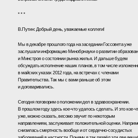
* * *
В.Путин:
Добрый день, уважаемые коллеги!
Мы в декабре прошлого года на заседании Госсовета уже
заслушали информацию Минобрнауки о развитии образова
и Минстроя о состоянии рынка жилья. И дальше будем
обсуждать исполнение наших планов, в том числе изложен
в майских указах 2012 года, на встречах с членами
Правительства. Так мы с вами раньше об этом
и договаривались.
Сегодня поговорим о положении дел в здравоохранении.
В прошлом году здесь кое‑что удалось сделать. И это кое‑ч
уже, можно сказать, весомо звучит по некоторым
направлениям, заслуживает положительной оценки. Наприм
снизилась смертность вообще и от сердечно-сосудистых
заболеваний в частности. Почему я так развёл эти две вещи