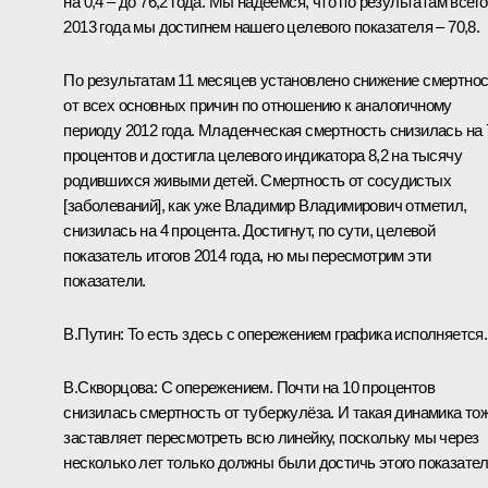
на 0,4 – до 76,2 года. Мы надеемся, что по результатам всего
2013 года мы достигнем нашего целевого показателя – 70,8.
По результатам 11 месяцев установлено снижение смертно
от всех основных причин по отношению к аналогичному
периоду 2012 года. Младенческая смертность снизилась на 
процентов и достигла целевого индикатора 8,2 на тысячу
родившихся живыми детей. Смертность от сосудистых
[заболеваний], как уже Владимир Владимирович отметил,
снизилась на 4 процента. Достигнут, по сути, целевой
показатель итогов 2014 года, но мы пересмотрим эти
показатели.
В.Путин:
То есть здесь с опережением графика исполняется.
В.Скворцова:
С опережением. Почти на 10 процентов
снизилась смертность от туберкулёза. И такая динамика то
заставляет пересмотреть всю линейку, поскольку мы через
несколько лет только должны были достичь этого показател