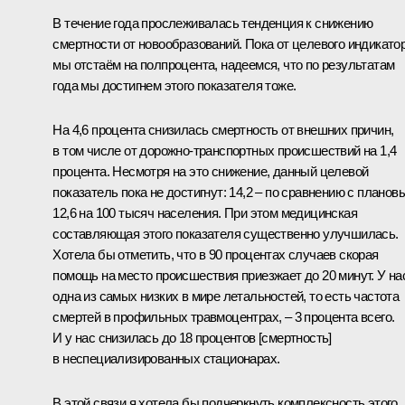
В течение года прослеживалась тенденция к снижению
смертности от новообразований. Пока от целевого индикато
мы отстаём на полпроцента, надеемся, что по результатам
года мы достигнем этого показателя тоже.
На 4,6 процента снизилась смертность от внешних причин,
в том числе от дорожно-транспортных происшествий на 1,4
процента. Несмотря на это снижение, данный целевой
показатель пока не достигнут: 14,2 – по сравнению с планов
12,6 на 100 тысяч населения. При этом медицинская
составляющая этого показателя существенно улучшилась.
Хотела бы отметить, что в 90 процентах случаев скорая
помощь на место происшествия приезжает до 20 минут. У на
одна из самых низких в мире летальностей, то есть частота
смертей в профильных травмоцентрах, – 3 процента всего.
И у нас снизилась до 18 процентов [смертность]
в неспециализированных стационарах.
В этой связи я хотела бы подчеркнуть комплексность этого