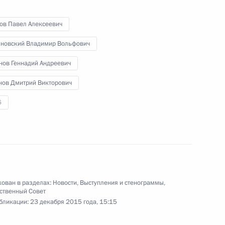
хов Павел Алексеевич
новский Владимир Вольфович
нов Геннадий Андреевич
нов Дмитрий Викторович
6
ьных и местных СМИ «Правда
ован в разделах:
Новости
,
Выступления и стенограммы
,
ственный Совет
бликации:
23 декабря 2015 года, 15:15
10 фото