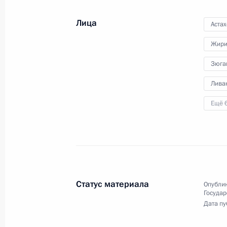
Лица
Аста
Жири
Зюга
Лива
Ещё 
Медиафорум регионал
Статус материала
Опублик
и справедливость»
Государ
Дата пу
7 апреля 2016 года
Санкт-Петербург