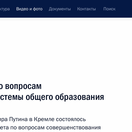
ктура
Видео и фото
Документы
Контакты
Поиск
си
встречи
Церемонии
апрель, 2016
ть следующие материалы
о вопросам
стемы общего образования
ый произведён запуск ракеты-
ра Путина в Кремле состоялось
, космодром Восточный
19 фото
вета по вопросам совершенствования