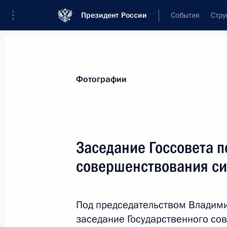
Президент России
События
Стру
Видеозаписи
Фотографии
Аудиозапи
Все материалы
Поездки
Совещания, 
Фотографии
Показа
Заседание Госсовета п
совершенствования си
С космодрома Восточн
носителя «Союз-2.1а»
Под председательством Владими
28 апреля 2016 года
Амурская область
заседание Государственного со