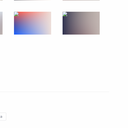
имиром Путиным
то
а