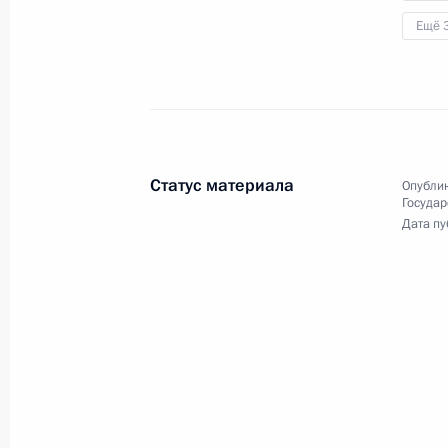
Заседание президиума Государстве
Ещё 
17 августа 2015 года, 15:30
Совместное заседание Госсовета и 
и искусству
Статус материала
Опублик
24 декабря 2014 года, 15:45
Государ
Дата пу
Встреча с руководителями краевед
1 октября 2014 года, 18:40
Заседание президиума Совета по
отношениям