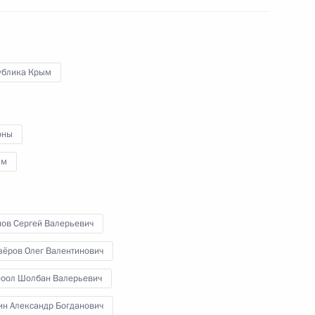
Владимиром Мединским
ублика Крым
оны
ьтуры Владимиром Мединским
зм
нов Сергей Валерьевич
ва
зёров Олег Валентинович
-оол Шолбан Валерьевич
ин Александр Богданович