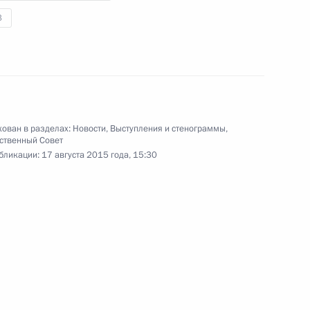
нного совета
3
Совета по культуре
ован в разделах:
Новости
,
Выступления и стенограммы
,
ственный Совет
бликации:
17 августа 2015 года, 15:30
ческих музеев
 межнациональным