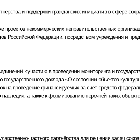
ртнёрства и поддержки гражданских инициатив в сфере сохр
ке проектов некоммерческих неправительственных организа
дов Российской Федерации, посредством учреждения и пред
динений к участию в проведении мониторинга и государств
го государственного доклада «О состоянии объектов культур
вок на проведение финансируемых за счёт средств федерал
о наследия, а также к формированию перечней таких объек
ударственно-частного партнёрства для решения задач сохра