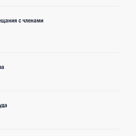
ещания с членами
ва
уда