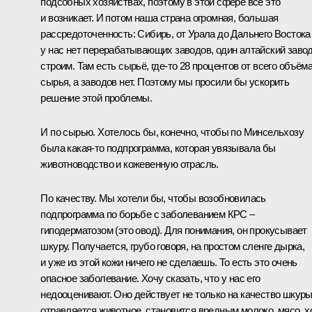
подсобных хозяйствах, поэтому в этой сфере всё это
и возникает. И потом наша страна огромная, большая
рассредоточенность: Сибирь, от Урала до Дальнего Востока
у нас нет перерабатывающих заводов, один алтайский заво
строим. Там есть сырьё, где-то 28 процентов от всего объём
сырья, а заводов нет. Поэтому мы просили бы ускорить
решение этой проблемы.
И по сырью. Хотелось бы, конечно, чтобы по Минсельхозу
была какая-то подпрограмма, которая увязывала бы
животноводство и кожевенную отрасль.
По качеству. Мы хотели бы, чтобы возобновилась
подпрограмма по борьбе с заболеванием КРС –
гиподерматозом (это овод). Для понимания, он прокусывает
шкуру. Получается, грубо говоря, на простом сленге дырка,
и уже из этой кожи ничего не сделаешь. То есть это очень
опасное заболевание. Хочу сказать, что у нас его
недооценивают. Оно действует не только на качество шкуры
отравляется животное, становится вредным молоко, мясо, х