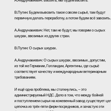
А.Андрунакиевич:
Ввозить, мы будем ввозить.
В.Путин:
Будем вывозить такое совсем сырьё, там будут
первичную делать переработку, а потом будем всё завозить.
А.Андрунакиевич:
Нет, там не будут, мы говорим о сырых
шкурах, ввозимых из других стран.
В.Путин:
О сырых шкурах.
А.Андрунакиевич:
О сырых шкурах, ввозимых, допустим,
из той же Германии, Голландии, Аргентины, где сырьё
соответствует качеству и международным ветеринарным
требованиям.
И ещё одна проблема, мы столкнулись, – это
администрируемый НДС. Дело в том, что между бойней
и поступлением сырья на кожевенный завод существует це
цепочка из трёх-пяти фирм-посредников, и зачастую эти