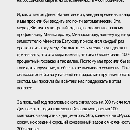
на российском сырьё, но обеспеченность – 60 процентов.
И, как отметил Денис Валентинович, введён временный запр
а мы просили бы вводить его почти автоматически. Эта
мера действует уже третий год, но, к сожалению, нашему
профильному Министерству, Минпромторгу, нашему куратор
заместителю Министра Евтухову приходится каждый раз
сражаться за эту меру. Каждые шесть месяцев мы должны
доказывать, что эта мера важная, что она обеспечивает 100-
процентный госзаказ и так далее. Поэтому мы просили бы в
таки дать поручение, чтобы это не вызывало сомнения. Пок
сельское хозяйство у нас ещё не прирастает крупным рогат
скотом, мы просили бы всё-таки нас поддержать в этом
вопросе.
За прошлый год поголовье скота снизилось на 300 тысяч гол
Для нас это – один кожевенный завод мощностью 100
миллионов квадратных дециметров. Это, конечно, не «Русс
кожа», но средний хороший кожевенный завод с численност
300 человек.