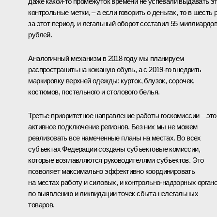
даже какой‑то промежуток времени не успевали выдавать э
контрольные метки, – а если говорить о деньгах, то в шесть 
за этот период, и легальный оборот составил 55 миллиардо
рублей.
Аналогичный механизм в 2018 году мы планируем
распространить на кожаную обувь, а с 2019‑го внедрить
маркировку верхней одежды: курток, блузок, сорочек,
костюмов, постельного и столового белья.
Третье приоритетное направление работы госкомиссии – это
активное подключение регионов. Без них мы не можем
реализовать все намеченные планы на местах. Во всех
субъектах Федерации созданы субъектовые комиссии,
которые возглавляются руководителями субъектов. Это
позволяет максимально эффективно координировать
на местах работу и силовых, и контрольно-надзорных орган
по выявлению и ликвидации точек сбыта нелегальных
товаров.