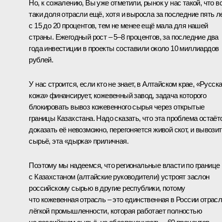
Но, к сожалению, Вы уже отметили, рынок у нас такой, что в
таки доля отрасли ещё, хотя и выросла за последние пять л
с 15 до 20 процентов, тем не менее ещё мала для нашей
страны. Ежегодный рост – 5–8 процентов, за последние два
года инвестиции в проекты составили около 10 миллиардов
рублей.
У нас строится, если кто не знает, в Алтайском крае, «Русск
кожа» финансирует, кожевенный завод, задача которого
блокировать вывоз кожевенного сырья через открытые
границы Казахстана. Надо сказать, что эта проблема остаёт
доказать её невозможно, перегоняется живой скот, и вывози
сырьё, эта «дырка» приличная.
Поэтому мы надеемся, что региональные власти по границе
с Казахстаном (алтайские руководители) устроят заслон
российскому сырью в другие республики, потому
что кожевенная отрасль – это единственная в России отрас
лёгкой промышленности, которая работает полностью