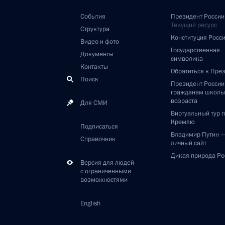
События
Президент России
Текущий ресурс
Структура
Конституция Росс
Видео и фото
Государственная
Документы
символика
Контакты
Обратиться к Пре
Поиск
Президент Росси
гражданам школь
возраста
Для СМИ
Виртуальный тур 
Кремлю
Подписаться
Владимир Путин 
Справочник
личный сайт
Дикая природа Ро
Версия для людей
с ограниченными
возможностями
English