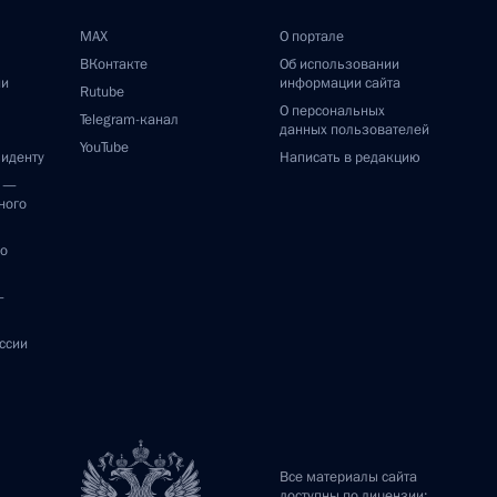
MAX
О портале
ВКонтакте
Об использовании
ии
информации сайта
Rutube
О персональных
Telegram-канал
данных пользователей
YouTube
зиденту
Написать в редакцию
и —
ного
по
—
ссии
Все материалы сайта
доступны по лицензии: