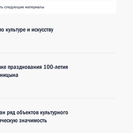
ть следующие материалы
о культуре и искусству
вке празднования 100-летия
еницына
н ряд объектов культурного
ическую значимость