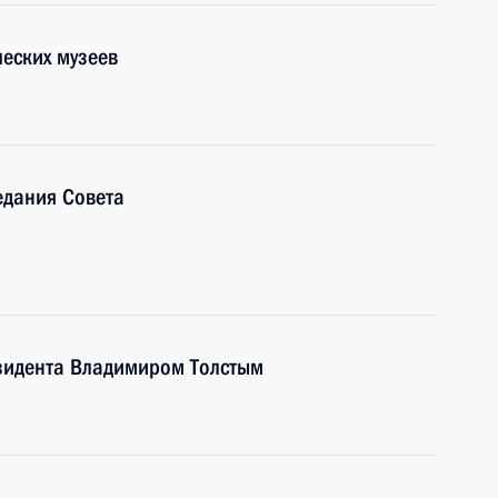
ческих музеев
едания Совета
езидента Владимиром Толстым