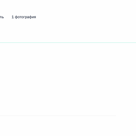
ть следующие материалы
ль
1 фотография
МВД России
о вопросам комплексного
МВД России