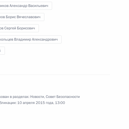
ников Александр Васильевич
иаде 2019 года
лов Борис Вячеславович
ов Сергей Борисович
кольцев Владимир Александрович
5
ому развитию и приоритетным
 Совета Безопасности
ован в разделах:
Новости
,
Совет Безопасности
бликации:
10 апреля 2015 года, 13:00