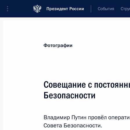
Президент России
События
Стру
Материалы по выбранной персоне
Фотографии
Колокольцев
,
Владимир
Александрович
Министр внутренних дел Российской 
Совещание с постоянн
Безопасности
Лента событий
Владимир Путин провёл операт
Совета Безопасности.