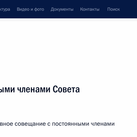
ктура
Видео и фото
Документы
Контакты
Поиск
Все персоны
Федерации
ыми членами Совета
Подписаться на ленту
ивное совещание с постоянными членами