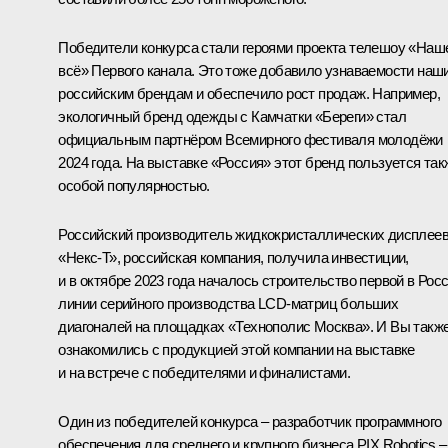
Победители конкурса стали героями проекта телешоу «Наш
всё» Первого канала. Это тоже добавило узнаваемости наш
российским брендам и обеспечило рост продаж. Например,
экологичный бренд одежды с Камчатки «Береги» стал
официальным партнёром Всемирного фестиваля молодёжи
2024 года. На выставке «Россия» этот бренд пользуется так
особой популярностью.
Российский производитель жидкокристаллических дисплее
«Некс-Т», российская компания, получила инвестиции,
и в октябре 2023 года началось строительство первой в Рос
линии серийного производства LCD-матриц больших
диагоналей на площадках «Технополис Москва». И Вы такж
ознакомились с продукцией этой компании на выставке
и на встрече с победителями и финалистами.
Один из победителей конкурса – разработчик программного
обеспечения для среднего и крупного бизнеса PIX Robotics –