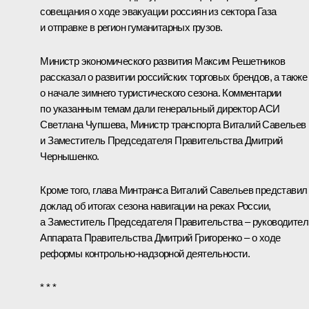
совещания о ходе эвакуации россиян из сектора Газа
и отправке в регион гуманитарных грузов.
Министр экономического развития
Максим Решетников
рассказал о развитии российских торговых брендов, а также
о начале зимнего туристического сезона. Комментарии
по указанным темам дали генеральный директор АСИ
Светлана Чупшева
, Министр транспорта
Виталий Савельев
и Заместитель Председателя Правительства
Дмитрий
Чернышенко
.
Кроме того, глава Минтранса Виталий Савельев представил
доклад об итогах сезона навигации на реках России,
а Заместитель Председателя Правительства – руководител
Аппарата Правительства
Дмитрий Григоренко
– о ходе
реформы контрольно-надзорной деятельности.
* * *