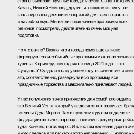
страны выбирают крупные города: Москва, Санкт-Петербург
Казань, Нижний Новгород, другие, и в каждом из них у нас
запланированы десятки мероприятий для всех возрастов
и на любой вкус. Мы взяли праздничные программы всех
регионов, посмотрели, действительно очень мощная
подготовка.
Но что важно? Важно, что и города поменьше активно
формируют свои событийные программы и активно зазываю
туриста. К примеру, новогодняя столица 2024 года – это
Суздаль. У Суздаля в следующем году тысячелетие, и они 
это, соответственно, развернули всю программу, все
праздничные торжества и максимально привлекают людей.
У нас популярная точка притяжения для семейного отдыха –
это Великий Устюг, который уже десяток лет развивает брен
вотчины Деда Мороза. Там в прошлом году при поддержке
федерации открылся аэропорт, появились регулярные рейс
туда. Конечно, поток вырос. И плюс там железная дорога оч
много сделала для раскатки этого направления. С ноября у 