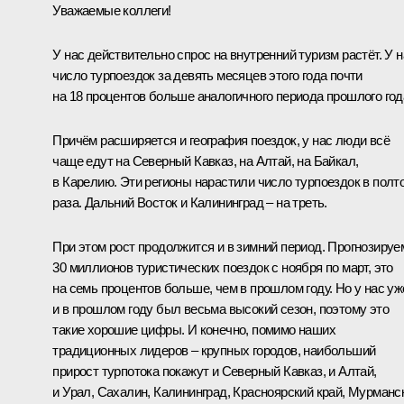
Уважаемые коллеги!
У нас действительно спрос на внутренний туризм растёт. У н
число турпоездок за девять месяцев этого года почти
на 18 процентов больше аналогичного периода прошлого год
Причём расширяется и география поездок, у нас люди всё
чаще едут на Северный Кавказ, на Алтай, на Байкал,
в Карелию. Эти регионы нарастили число турпоездок в полт
раза. Дальний Восток и Калининград – на треть.
При этом рост продолжится и в зимний период. Прогнозируе
30 миллионов туристических поездок с ноября по март, это
на семь процентов больше, чем в прошлом году. Но у нас уж
и в прошлом году был весьма высокий сезон, поэтому это
такие хорошие цифры. И конечно, помимо наших
традиционных лидеров – крупных городов, наибольший
прирост турпотока покажут и Северный Кавказ, и Алтай,
и Урал, Сахалин, Калининград, Красноярский край, Мурманс