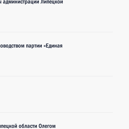
ы администрации Липецкой
ководством партии «Единая
ипецкой области Олегом