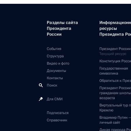
Разделы сайта
Информацион
Президента
ресурсы
России
Президента Ро
События
Президент России
Текущий ресурс
Структура
Конституция Росс
Видео и фото
Государственная
Документы
символика
Контакты
Обратиться к Пре
Поиск
Президент Росси
гражданам школь
возраста
Для СМИ
Виртуальный тур 
Кремлю
Подписаться
Владимир Путин 
Справочник
личный сайт
Дикая природа Ро