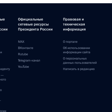
ные
Официальные
Правовая и
сетевые ресурсы
техническая
ссии
Президента России
информация
MAX
О портале
ВКонтакте
Об использовании
ии
информации сайта
Rutube
О персональных
Telegram-канал
данных пользователей
YouTube
зиденту
Написать в редакцию
и —
ного
по
—
ссии