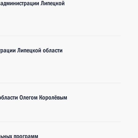
ы администрации Липецкой
трации Липецкой области
 области Олегом Королёвым
льных программ