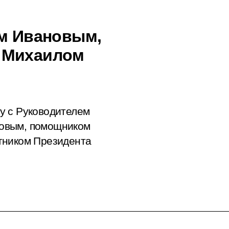
ем Ивановым,
 Михаилом
у с Руководителем
овым, помощником
тником Президента