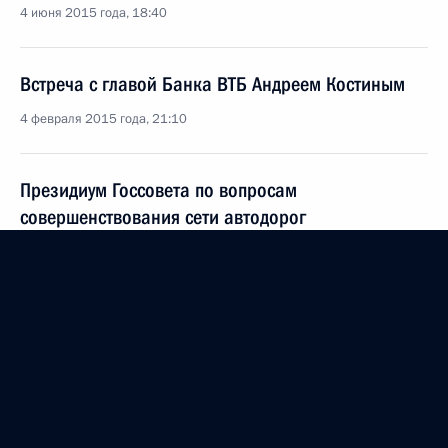
4 июня 2015 года, 18:40
Встреча с главой Банка ВТБ Андреем Костиным
4 февраля 2015 года, 21:10
Президиум Госсовета по вопросам
совершенствования сети автодорог
8 октября 2014 года, 16:50
Инвестиционный форум «Россия зовёт!»
2 октября 2014 года, 14:50
Рабочая встреча с президентом – председателем